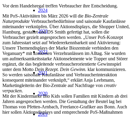
Vor dem Handelsregal treffen Verbraucher ihre Entscheidung.
2024
Mit PoS-Aktivitäten bis März 2026 will die
Bio-Zentrale
Naturprodukte
Verbraucherbedürfnisse und saisonale Kaufanlässe
miteinander verknüpfen. Über Aktionsdisplays, die Shopper United,
2023
Hamburg, gestaltet und DS Smith gefertigt hat, sollen die
Verbraucher gezielt angesprochen werden. „Unser PoS-Konzept
zum Jahresstart setzt auf Wiedererkennbarkeit und Aktivierung:
Unsere Themendisplays der Marke Biozentrale verbinden den
2022
Veganuary* mit konkreten Verzehranlässen im Alltag. Sie wurden
um aufmerksamkeitsstarke Aktionselemente wie Topper und Störer
ergänzt, die das begleitende verbraucherorientierte Gewinnspiel
unter dem Motto
Dein Rezept. Dein Gewinn.
klar kommunizieren.
2021
So werden saisonale Kaufanlässe und Verbraucherinteraktion
konsequent miteinander verknüpft,“ erklärt Anja Leebmann,
Marketingleiterin der Bio-Zentrale auf Nachfrage von
creativ
verpacken
.
2020
Mit der Kindermarke Bio Kids sollen Familien mit Kindern ab drei
Jahren angesprochen werden. Die Gestaltung der Beutel lag bei
Thomas von Pfetten-Arnbach, Freelance-Grafiker aus Bonn. Auch
hier sollen Aktionsdisplays und entsprechende PoS-Maßnahmen
2019