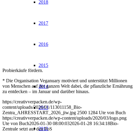
2018
2017
2016
2015
Probierkäufe fördern.
* Die Organisation Veganuary motiviert und unterstützt Millionen
von Menschen auf der ganzen Welt dabei, die pflanzliche Ernährung
2014
zu entdecken – im Januar und darüber hinaus.
https://creativverpacken.de/wp-
content/uploads/2026/01/113011158_Bio-
2013
Zentra_AHRESSTART_2026_jiw.jpg
2500
1284
Ute von Buch
https://creativverpacken.de/wp-content/uploads/2020/03/logo.png
Ute von Buch
2026-01-30 08:00:03
2026-01-28 16:34:18
Bio-
2012
Zentrale setzt auf den PoS