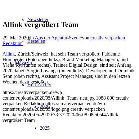
Newsletter
Allink vergrößert Team
29. Mai 2020
/
in
Aus der Agentur-Szene
/
von
creativ verpacken
Bestellen
Redaktion
Allink
, Zürich/Schweiz, hat sein Team vergrößert: Fabienne
Homberger (Foto oben links), Brand Marketing Managerin, und
Magazin
Ylena Ryf (unten rechts), Trainee Digital Design, sind seit Anfang
2020 dabei. Sergio Lavanga (unten links), Developer, und Dominik
Senn (oben rechts), Assistant Project Manager, sind in den letzten
Wochen dazu gestoßen.
Heft-Archiv
https://creativverpacken.de/wp-
content/uploads/2020/05/Allink_Team_neu.jpg
1088
800
creativ
verpacken Redaktion
https://creativverpacken.de/wp-
2026
content/uploads/2020/03/logo.png
creativ verpacken
Redaktion
2020-05-29 09:33:37
2020-06-08 08:50:44
Allink
vergrößert Team
2025