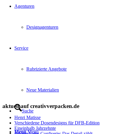
Agenturen
Designagenturen
Service
Rubrizierte Angebote
Neue Materialien
aktuell auf creativverpacken.de
Suche
Henri Matisse
Verschiedene Dosendesigns für DFB-Edition
Eineinhalb Jahrzehnte
Menü
Menü
Johann Lafer Confiserie: Das Detail zählt