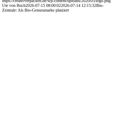
https://creativverpacken.de/wp-content/uploads/2020/03/logo.png
Ute von Buch
2026-07-15 08:00:02
2026-07-14 12:15:32
Bio-
Zentrale: Als Bio-Genussmarke platziert