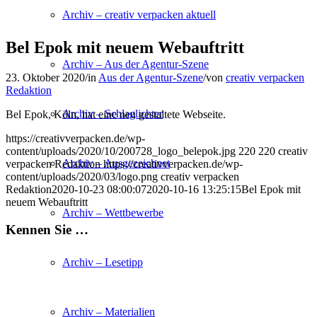
Archiv – creativ verpacken aktuell
Bel Epok mit neuem Webauftritt
Archiv – Aus der Agentur-Szene
23. Oktober 2020
/
in
Aus der Agentur-Szene
/
von
creativ verpacken
Redaktion
Archiv – Schlaglichter
Bel Epok, Köln, hat eine neu gestaltete Webseite.
https://creativverpacken.de/wp-
content/uploads/2020/10/200728_logo_belepok.jpg
220
220
creativ
Archiv – Ausgezeichnet
verpacken Redaktion
https://creativverpacken.de/wp-
content/uploads/2020/03/logo.png
creativ verpacken
Redaktion
2020-10-23 08:00:07
2020-10-16 13:25:15
Bel Epok mit
neuem Webauftritt
Archiv – Wettbewerbe
Kennen Sie …
Archiv – Lesetipp
Archiv – Materialien