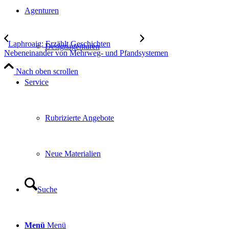
Agenturen
Laphroaig: Erzählt Geschichten
Designagenturen
Nebeneinander von Mehrweg- und Pfandsystemen
Nach oben scrollen
Service
Rubrizierte Angebote
Neue Materialien
Suche
Menü
Menü