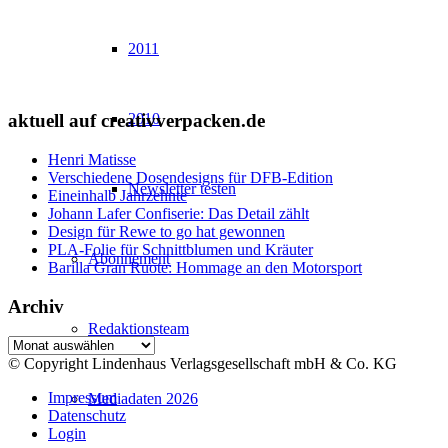
2011
2010
aktuell auf creativverpacken.de
Henri Matisse
Verschiedene Dosendesigns für DFB-Edition
Newsletter testen
Eineinhalb Jahrzehnte
Johann Lafer Confiserie: Das Detail zählt
Design für Rewe to go hat gewonnen
PLA-Folie für Schnittblumen und Kräuter
Abonnement
Barilla Gran Ruote: Hommage an den Motorsport
Archiv
Redaktionsteam
Archiv
© Copyright Lindenhaus Verlagsgesellschaft mbH & Co. KG
Impressum
Mediadaten 2026
Datenschutz
Login