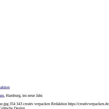
aktion
ign
, Hamburg, ins neue Jahr.
he.jpg
354
343
creativ verpacken Redaktion
https://creativverpacken.
Göttsche Design