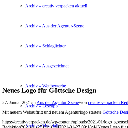
Archiv – creativ verpacken aktuell
Archiv – Aus der Agentur-Szene
Archiv – Schlaglichter
Archiv – Ausgezeichnet
Archiv – Wettbewerbe
Neues Logo für Göttsche Design
27. Januar 2021
/
in
Aus der Agentur-Szene
/
von
creativ verpacken Red
Archiv – Lesetipp
Mit neuem Webauftritt und neuem Agenturlogo startete
Göttsche Des
https://creativverpacken.de/wp-content/uploads/2021/01/logo_goettsc
Archiv – Materialien
Redaktion
2021-01-27 09:18:44
2021-01-27 09:18:44
Neues Logo für 