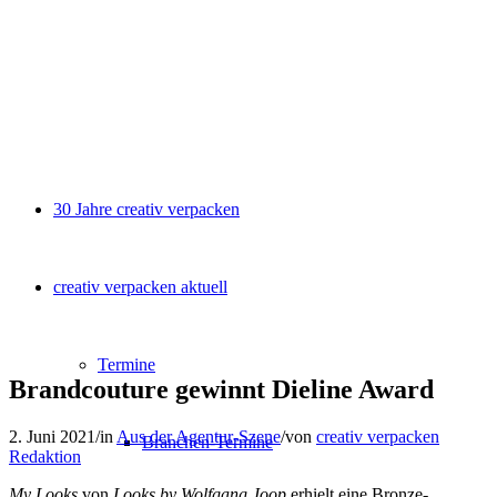
30 Jahre creativ verpacken
creativ verpacken aktuell
Termine
Brandcouture gewinnt Dieline Award
2. Juni 2021
/
in
Aus der Agentur-Szene
/
von
creativ verpacken
Branchen-Termine
Redaktion
My Looks
von
Looks by Wolfgang Joop
erhielt eine Bronze-