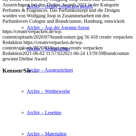
Auszeichnung bei den
Dieline Awards 2021
in der Kategorie
Archiv – creativ verpacken aktuell
Perfumes & Fragrances. Das Parfumkonzept und die Designs
wurden von Wolfgang Joop in Zusammenarbeit mit den
Parfumlovers Cologne und Brandcouture, Hamburg, entwickelt.
Archiv – Aus der Agentur-Szene
https://creativverpacken.de/wp-
content/uploads/2020/07/brandcouture.jpg
56
418
creativ verpacken
Redaktion
https://creativverpacken.de/wp-
content/uploads/2020/03/logo.png
creativ verpacken
Archiv – Schlaglichter
Redaktion
2021-06-02 11:57:02
2021-06-24 13:59:59
Brandcouture
gewinnt Dieline Award
Kennen Sie …
Archiv – Ausgezeichnet
Archiv – Wettbewerbe
Archiv – Lesetipp
Archiv – Materialien