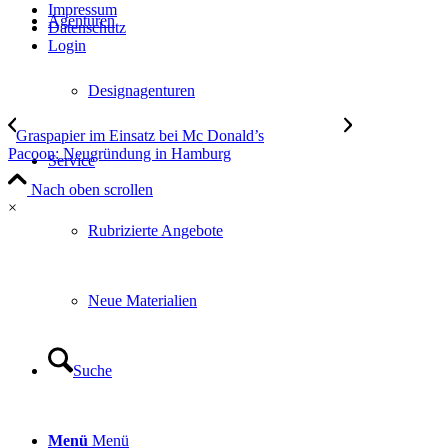
Impressum
Agenturen
Datenschutz
Login
Designagenturen
Graspapier im Einsatz bei Mc Donald’s
Pacoon: Neugründung in Hamburg
Service
Nach oben scrollen
×
Rubrizierte Angebote
Neue Materialien
Suche
Menü
Menü