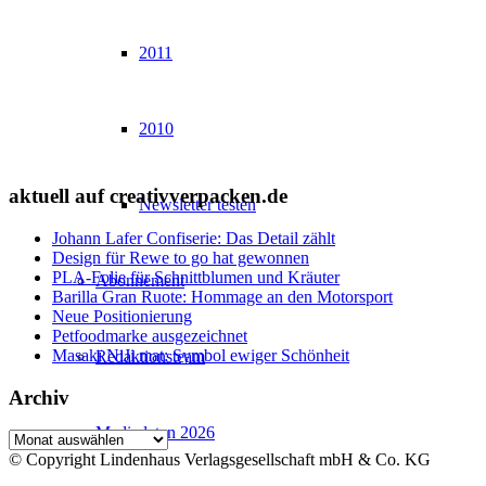
2011
2010
aktuell auf creativverpacken.de
Newsletter testen
Johann Lafer Confiserie: Das Detail zählt
Design für Rewe to go hat gewonnen
PLA-Folie für Schnittblumen und Kräuter
Abonnement
Barilla Gran Ruote: Hommage an den Motorsport
Neue Positionierung
Petfoodmarke ausgezeichnet
Masakï NiJi mat: Symbol ewiger Schönheit
Redaktionsteam
Archiv
Mediadaten 2026
Archiv
© Copyright Lindenhaus Verlagsgesellschaft mbH & Co. KG