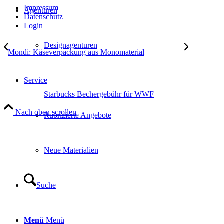
Impressum
Agenturen
Datenschutz
Login
Designagenturen
Mondi: Käseverpackung aus Monomaterial
Service
Starbucks Bechergebühr für WWF
Nach oben scrollen
Rubrizierte Angebote
Neue Materialien
Suche
Menü
Menü