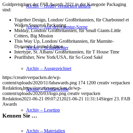
Goldpreisträger der
FAB Awards 2021
in der Kategorie Packaging
Archiv – creativ verpacken aktuell
sind:
Together Design, London/ Großbritannien, für Charbonnel et
Walker Seasonal Packaging
Archiv – Aus der Agentur-Szene
Midday, London/ Großbritannien, für Small Giants-Little
Critters, Big Mission
This Way Up, London/ Großbritannien, für Marmite-
Dynamite Limited Edition
Archiv – Schlaglichter
Intertype, St. Albans/ Großbritannien, für T House Time
Pearlfisher, New York/USA, für So Good Saké
Archiv – Ausgezeichnet
https://creativverpacken.de/wp-
content/uploads/2020/11/fabawards.png
174
1200
creativ verpacken
Redaktion
https://creativverpacken.de/wp-
Archiv – Wettbewerbe
content/uploads/2020/03/logo.png
creativ verpacken
Redaktion
2021-06-21 09:07:21
2021-06-21 11:31:14
Sieger 23. FAB
Awards
Archiv – Lesetipp
Kennen Sie …
Archiv – Materialien