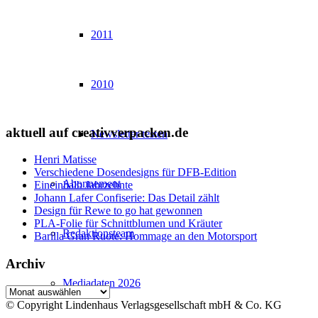
2011
2010
aktuell auf creativverpacken.de
Newsletter testen
Henri Matisse
Verschiedene Dosendesigns für DFB-Edition
Abonnement
Eineinhalb Jahrzehnte
Johann Lafer Confiserie: Das Detail zählt
Design für Rewe to go hat gewonnen
PLA-Folie für Schnittblumen und Kräuter
Redaktionsteam
Barilla Gran Ruote: Hommage an den Motorsport
Archiv
Mediadaten 2026
Archiv
© Copyright Lindenhaus Verlagsgesellschaft mbH & Co. KG