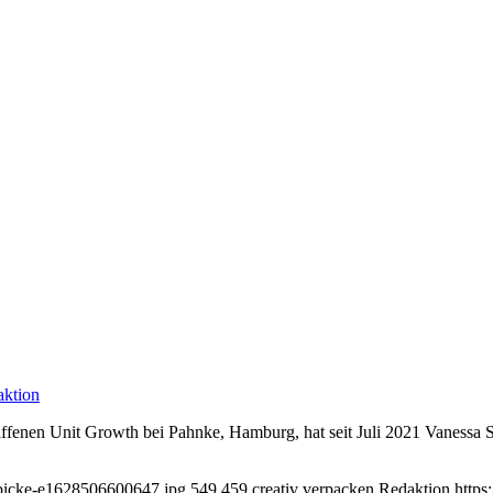
aktion
ffenen Unit Growth bei Pahnke, Hamburg, hat seit Juli 2021 Vanessa S
ibicke-e1628506600647.jpg
549
459
creativ verpacken Redaktion
https