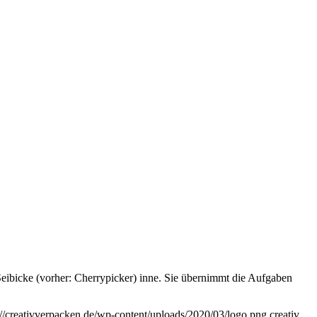
eibicke (vorher: Cherrypicker) inne. Sie übernimmt die Aufgaben
://creativverpacken.de/wp-content/uploads/2020/03/logo.png
creativ