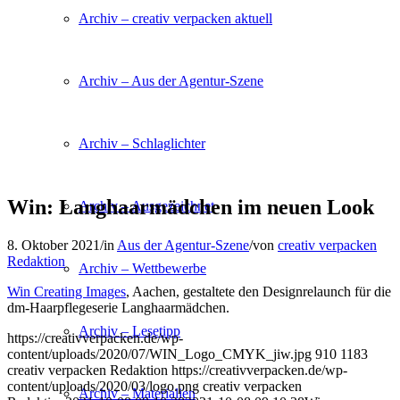
Archiv – creativ verpacken aktuell
Archiv – Aus der Agentur-Szene
Archiv – Schlaglichter
Win: Langhaarmädchen im neuen Look
Archiv – Ausgezeichnet
8. Oktober 2021
/
in
Aus der Agentur-Szene
/
von
creativ verpacken
Redaktion
Archiv – Wettbewerbe
Win Creating Images
, Aachen, gestaltete den Designrelaunch für die
dm-Haarpflegeserie Langhaarmädchen.
Archiv – Lesetipp
https://creativverpacken.de/wp-
content/uploads/2020/07/WIN_Logo_CMYK_jiw.jpg
910
1183
creativ verpacken Redaktion
https://creativverpacken.de/wp-
content/uploads/2020/03/logo.png
creativ verpacken
Archiv – Materialien