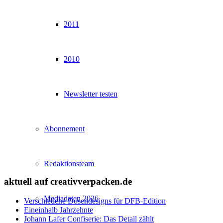
2011
2010
Newsletter testen
Abonnement
Redaktionsteam
aktuell auf creativverpacken.de
Mediadaten 2026
Verschiedene Dosendesigns für DFB-Edition
Eineinhalb Jahrzehnte
Johann Lafer Confiserie: Das Detail zählt