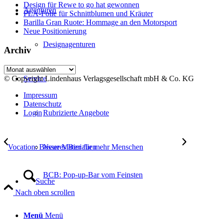
Design für Rewe to go hat gewonnen
Agenturen
PLA-Folie für Schnittblumen und Kräuter
Barilla Gran Ruote: Hommage an den Motorsport
Neue Positionierung
Designagenturen
Archiv
Archiv
© Copyright Lindenhaus Verlagsgesellschaft mbH & Co. KG
Service
Impressum
Datenschutz
Login
Rubrizierte Angebote
Vocation: Besseres Bier für mehr Menschen
Neue Materialien
BCB: Pop-up-Bar vom Feinsten
Suche
Nach oben scrollen
Menü
Menü