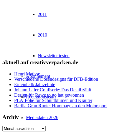
2011
2010
Newsletter testen
aktuell auf creativverpacken.de
Henri Matisse
Abonnement
Verschiedene Dosendesigns für DFB-Edition
Eineinhalb Jahrzehnte
Johann Lafer Confiserie: Das Detail zählt
Design für Rewe to go hat gewonnen
Redaktionsteam
PLA-Folie für Schnittblumen und Kräuter
Barilla Gran Ruote: Hommage an den Motorsport
Archiv
Mediadaten 2026
Archiv