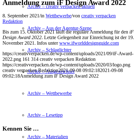
Anmeldung zum iF Design Award 2022
Archiv – creativ verpacken aktuell
8. September 2021
/
in
Wettbewerbe
/
von
creativ verpacken
Redaktion
Archiv – Aus der Agentur-Szene
Bis zum 15. Oktober 2021 läuft die reguläre Anmeldung für den
iF
Design Award 2022
. Letzte Gelegenheit zur Einreichung ist der 19.
November 2021. Infos unter
www.ifworlddesignguide.com
Archiv – Schlaglichter
https://creativverpacken.de/wp-content/uploads/2021/09/iF-Award-
2022.png
161
314
creativ verpacken Redaktion
https://creativverpacken.de/wp-content/uploads/2020/03/logo.png
creativ verpacken Redaktion
2021-09-08 09:02:18
2021-09-08
Archiv – Ausgezeichnet
09:02:18
Anmeldung zum iF Design Award 2022
Archiv – Wettbewerbe
Archiv – Lesetipp
Kennen Sie …
Archiv – Materialien