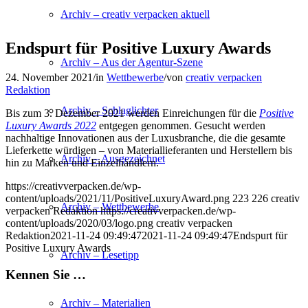
Archiv – creativ verpacken aktuell
Endspurt für Positive Luxury Awards
Archiv – Aus der Agentur-Szene
24. November 2021
/
in
Wettbewerbe
/
von
creativ verpacken
Redaktion
Archiv – Schlaglichter
Bis zum 3. Dezember 2021 werden Einreichungen für die
Positive
Luxury Awards 2022
entgegen genommen. Gesucht werden
nachhaltige Innovationen aus der Luxusbranche, die die gesamte
Lieferkette würdigen – von Materiallieferanten und Herstellern bis
Archiv – Ausgezeichnet
hin zu Marken und Einzelhändlern.
https://creativverpacken.de/wp-
content/uploads/2021/11/PositiveLuxuryAward.png
223
226
creativ
Archiv – Wettbewerbe
verpacken Redaktion
https://creativverpacken.de/wp-
content/uploads/2020/03/logo.png
creativ verpacken
Redaktion
2021-11-24 09:49:47
2021-11-24 09:49:47
Endspurt für
Positive Luxury Awards
Archiv – Lesetipp
Kennen Sie …
Archiv – Materialien