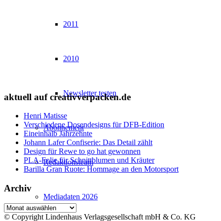
2011
2010
Newsletter testen
aktuell auf creativverpacken.de
Henri Matisse
Verschiedene Dosendesigns für DFB-Edition
Abonnement
Eineinhalb Jahrzehnte
Johann Lafer Confiserie: Das Detail zählt
Design für Rewe to go hat gewonnen
PLA-Folie für Schnittblumen und Kräuter
Redaktionsteam
Barilla Gran Ruote: Hommage an den Motorsport
Archiv
Mediadaten 2026
Archiv
© Copyright Lindenhaus Verlagsgesellschaft mbH & Co. KG