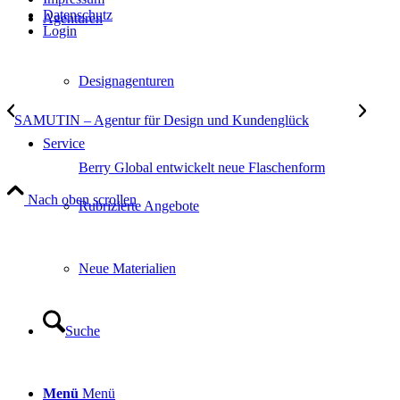
Datenschutz
Agenturen
Login
Designagenturen
SAMUTIN – Agentur für Design und Kundenglück
Service
Berry Global entwickelt neue Flaschenform
Nach oben scrollen
Rubrizierte Angebote
Neue Materialien
Suche
Menü
Menü