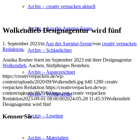
Archiv – creativ verpacken aktuell
Archiv – Aus der Agentur-Szene
Wolkendieb Designagentur wird fünf
1. September 2023
/
in
Aus der Agentur-Szene
/
von
creativ verpacken
Redaktion
Archiv – Schlaglichter
Annika Reuber feiert im September 2023 mit ihrer Designagentur
Wolkendieb
, Aachen, fünfjähriges Bestehen.
Archiv – Ausgezeichnet
https://creativverpacken.de/wp-
content/uploads/2020/09/Wolkendieb.jpg
640
1280
creativ
verpacken Redaktion
https://creativverpacken.de/wp-
content/uploads/2020/03/logo.png
creativ verpacken
Archiv – Wettbewerbe
Redaktion
2023-09-01 08:00:00
2024-05-28 11:45:33
Wolkendieb
Designagentur wird fünf
Kennen Sie …
Archiv – Lesetipp
Archiv – Materialien