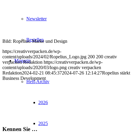
Newsletter
Bestellen
Bild: Ropelius. Marke und Design
https://creativverpacken.de/wp-
content/uploads/2024/02/Ropelius_Logo.jpg
200
200
creativ
Magazin
verpacken Redaktion
https://creativverpacken.de/wp-
content/uploads/2020/03/logo.png
creativ verpacken
Redaktion
2024-02-21 08:45:37
2024-07-26 12:14:27
Ropelius stärkt
Business Development
Heft-Archiv
2026
2025
Kennen Sie …