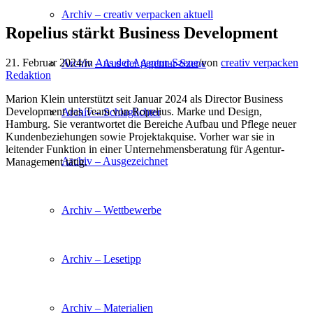
Archiv – creativ verpacken aktuell
Ropelius stärkt Business Development
21. Februar 2024
/
in
Aus der Agentur-Szene
/
von
creativ verpacken
Archiv – Aus der Agentur-Szene
Redaktion
Marion Klein unterstützt seit Januar 2024 als Director Business
Development das Team von Ropelius. Marke und Design,
Archiv – Schlaglichter
Hamburg. Sie verantwortet die Bereiche Aufbau und Pflege neuer
Kundenbeziehungen sowie Projektakquise. Vorher war sie in
leitender Funktion in einer Unternehmensberatung für Agentur-
Archiv – Ausgezeichnet
Management tätig.
Archiv – Wettbewerbe
Archiv – Lesetipp
Archiv – Materialien