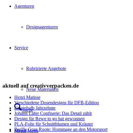
Agenturen
Designagenturen
Service
Rubrizierte Angebote
aktuell auf creativverpacken.de
Neue Materialien
Henri Matisse
Verschiedene Dosendesigns für DFB-Edition
Eineinhalb Jahrzehnte
Suche
Johann Lafer Confiserie: Das Detail zählt
Design für Rewe to go hat gewonnen
PLA-Folie für Schnittblumen und Kräuter
Barilla Gran Ruote: Hommage an den Motorsport
Menü
Menü