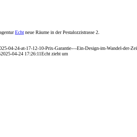
vagentur
Echt
neue Räume in der Pestalozzistrasse 2.
-2025-04-24-at-17-12-10-Prix-Garantie-–-Ein-Design-im-Wandel-der-Zei
5
2025-04-24 17:26:11
Echt zieht um