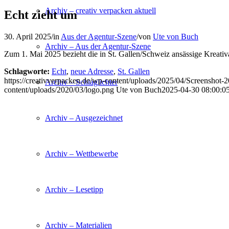
Archiv – creativ verpacken aktuell
Echt zieht um
30. April 2025
/
in
Aus der Agentur-Szene
/
von
Ute von Buch
Archiv – Aus der Agentur-Szene
Zum 1. Mai 2025 bezieht die in St. Gallen/Schweiz ansässige Kreati
Schlagworte:
Echt
,
neue Adresse
,
St. Gallen
https://creativverpacken.de/wp-content/uploads/2025/04/Screenshot
Archiv – Schlaglichter
content/uploads/2020/03/logo.png
Ute von Buch
2025-04-30 08:00:0
Archiv – Ausgezeichnet
Archiv – Wettbewerbe
Archiv – Lesetipp
Archiv – Materialien