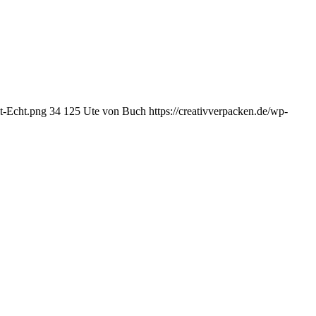
t-Echt.png
34
125
Ute von Buch
https://creativverpacken.de/wp-