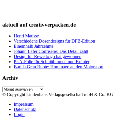
aktuell auf creativverpacken.de
Henri Matisse
Verschiedene Dosendesigns für DFB-Edition
Eineinhalb Jahrzehnte
Johann Lafer Confiserie: Das Detail zählt
Design für Rewe to go hat gewonnen
PLA-Folie für Schnittblumen und Kräuter
Barilla Gran Ruote: Hommage an den Motorsport
Archiv
Archiv
© Copyright Lindenhaus Verlagsgesellschaft mbH & Co. KG
Impressum
Datenschutz
Login