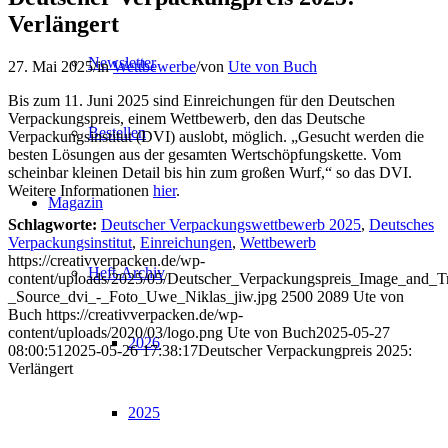
Verlängert
Newsletter
27. Mai 2025
/
in
Wettbewerbe
/
von
Ute von Buch
Bis zum 11. Juni 2025 sind Einreichungen für den Deutschen
Verpackungspreis, einem Wettbewerb, den das Deutsche
Bestellen
Verpackungsinstitut (DVI) auslobt, möglich. „Gesucht werden die
besten Lösungen aus der gesamten Wertschöpfungskette. Vom
scheinbar kleinen Detail bis hin zum großen Wurf,“ so das DVI.
Weitere Informationen
hier
.
Magazin
Schlagworte:
Deutscher Verpackungswettbewerb 2025
,
Deutsches
Verpackungsinstitut
,
Einreichungen
,
Wettbewerb
https://creativverpacken.de/wp-
Heft-Archiv
content/uploads/2025/05/Deutscher_Verpackungspreis_Image_and_T
_Source_dvi_-_Foto_Uwe_Niklas_jiw.jpg
2500
2089
Ute von
Buch
https://creativverpacken.de/wp-
content/uploads/2020/03/logo.png
Ute von Buch
2025-05-27
2026
08:00:51
2025-05-26 17:38:17
Deutscher Verpackungpreis 2025:
Verlängert
2025