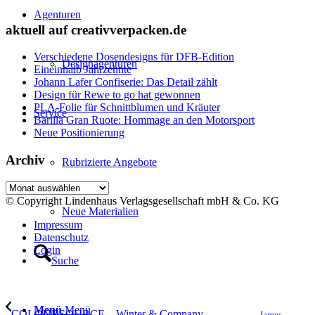
Agenturen
aktuell auf creativverpacken.de
Verschiedene Dosendesigns für DFB-Edition
Designagenturen
Eineinhalb Jahrzehnte
Johann Lafer Confiserie: Das Detail zählt
Design für Rewe to go hat gewonnen
PLA-Folie für Schnittblumen und Kräuter
Service
Barilla Gran Ruote: Hommage an den Motorsport
Neue Positionierung
Archiv
Rubrizierte Angebote
Archiv
© Copyright Lindenhaus Verlagsgesellschaft mbH & Co. KG
Neue Materialien
Impressum
Datenschutz
Login
Suche
Menü
Menü
COLOURSOURCE – Winter & Company
James