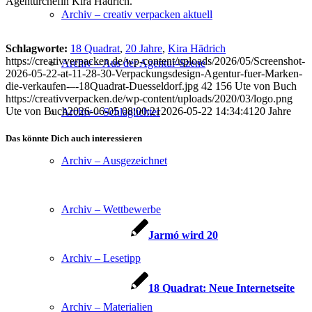
Agenturchefin Kira Hädrich.
Archiv – creativ verpacken aktuell
Schlagworte:
18 Quadrat
,
20 Jahre
,
Kira Hädrich
https://creativverpacken.de/wp-content/uploads/2026/05/Screenshot-
Archiv – Aus der Agentur-Szene
2026-05-22-at-11-28-30-Verpackungsdesign-Agentur-fuer-Marken-
die-verkaufen-–-18Quadrat-Duesseldorf.jpg
42
156
Ute von Buch
https://creativverpacken.de/wp-content/uploads/2020/03/logo.png
Ute von Buch
2026-06-05 08:00:21
2026-05-22 14:34:41
20 Jahre
Archiv – Schlaglichter
Das könnte Dich auch interessieren
Archiv – Ausgezeichnet
Archiv – Wettbewerbe
Jarmó wird 20
Archiv – Lesetipp
18 Quadrat: Neue Internetseite
Archiv – Materialien