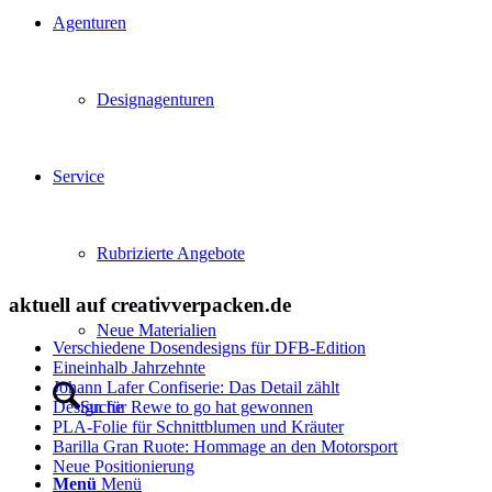
Agenturen
Designagenturen
Service
Rubrizierte Angebote
aktuell auf creativverpacken.de
Neue Materialien
Verschiedene Dosendesigns für DFB-Edition
Eineinhalb Jahrzehnte
Johann Lafer Confiserie: Das Detail zählt
Design für Rewe to go hat gewonnen
Suche
PLA-Folie für Schnittblumen und Kräuter
Barilla Gran Ruote: Hommage an den Motorsport
Neue Positionierung
Menü
Menü