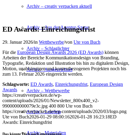
Archiv – creativ verpacken aktuell
Archiv – Aus der Agentur-Szene
ED Awards: Einreichungsfrist
29. Januar 2026
/
in
Wettbewerbe
/
von
Ute von Buch
Archiv – Schlaglichter
Für die
European Design Awards 2026 (ED Awards)
können
Arbeiten der Bereiche Kommunikationsdesign von Branding,
Typografie, Redaktion und Illustration bis hin zu digitalem Design,
Motion, unabhängigen und kontextbezogenen Projekten noch bis
Archiv – Ausgezeichnet
zum 13. Februar 2026 eingereicht werden.
Schlagworte:
ED Awards
,
Einreichungsfrist
,
European Design
Awards
Archiv – Wettbewerbe
https://creativverpacken.de/wp-
content/uploads/2026/01/Newsletter_800x400_v2-
9900000000079e3c.jpg
400
800
Ute von Buch
https://creativverpacken.de/wp-content/uploads/2020/03/logo.png
Archiv – Lesetipp
Ute von Buch
2026-01-29 08:00:16
2026-01-28 16:23:18
ED
Awards: Einreichungsfrist
Archiv – Materialien
Das könnte Dich auch interessieren