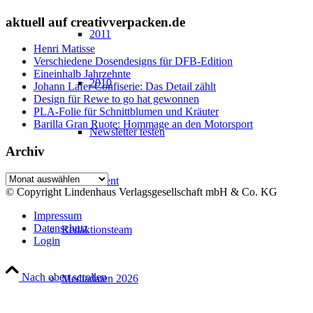
aktuell auf creativverpacken.de
2011
Henri Matisse
Verschiedene Dosendesigns für DFB-Edition
Eineinhalb Jahrzehnte
2010
Johann Lafer Confiserie: Das Detail zählt
Design für Rewe to go hat gewonnen
PLA-Folie für Schnittblumen und Kräuter
Barilla Gran Ruote: Hommage an den Motorsport
Newsletter testen
Archiv
Archiv
Abonnement
© Copyright Lindenhaus Verlagsgesellschaft mbH & Co. KG
Impressum
Datenschutz
Redaktionsteam
Login
Nach oben scrollen
Mediadaten 2026