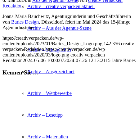
6. Mai 2024
/
in
Aus der Agentur-Szene
/
von
creativ verpacken
Redaktion
Archiv – creativ verpacken aktuell
Joana-Maria Bauchwitz, Agenturgründerin und Geschäftsführerin
von
Baries Design
, Düsseldorf, feiert im Mai 2024 das 15-jährige
Agenturbestehen.
Archiv – Aus der Agentur-Szene
https://creativverpacken.de/wp-
content/uploads/2023/01/Baries_Design_Logo.png
142
356
creativ
verpacken Redaktion
https://creativverpacken.de/wp-
Archiv – Schlaglichter
content/uploads/2020/03/logo.png
creativ verpacken
Redaktion
2024-05-06 10:00:07
2024-07-26 12:13:21
15 Jahre Baries
Archiv – Ausgezeichnet
Kennen Sie …
Archiv – Wettbewerbe
Archiv – Lesetipp
Archiv – Materialien