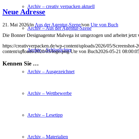
Archiv – creativ verpacken aktuell
Neue Adresse
21. Mai 2026
/
in
Aus der Agentur-Szene
/
von
Ute von Buch
Archiv – Aus der Agentur-Szene
Die Bonner Designagentur Malvega ist umgezogen und arbeitet jetzt 
https://creativverpacken.de/wp-content/uploads/2026/05/Screenshot
Archiv – Schlaglichter
content/uploads/2020/03/logo.png
Ute von Buch
2026-05-21 08:00:0
Kennen Sie …
Archiv – Ausgezeichnet
Archiv – Wettbewerbe
Archiv – Lesetipp
Archiv – Materialien