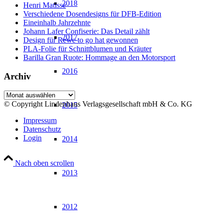
2018
Henri Matisse
Verschiedene Dosendesigns für DFB-Edition
Eineinhalb Jahrzehnte
Johann Lafer Confiserie: Das Detail zählt
2017
Design für Rewe to go hat gewonnen
PLA-Folie für Schnittblumen und Kräuter
Barilla Gran Ruote: Hommage an den Motorsport
2016
Archiv
Archiv
© Copyright Lindenhaus Verlagsgesellschaft mbH & Co. KG
2015
Impressum
Datenschutz
Login
2014
Nach oben scrollen
2013
2012