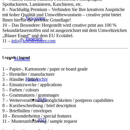
Spotlackieren, Laminieren, Kaschieren, etc.
8 – Nachhaltig Premium – Verbinden Sie Ihre kreativen Ansprüche
mit hoher Qualität und Umweltbewusstsein – creative print bietet
Newsletter
Ihnen hierfür die perfekte Grundlage!
10 – Das Besondere: Hergestellt wird creative print aus 100 %
Sekundärfaserstoffen und ist ausgezeichnet mit dem Umweltzeichen
„Blauer Engel“ und dem EU Ecolabel.
Bestellen
11 –
info@koehlerpaper.com
Legende / legend
Magazin
1 – Papier-, Kartonsorte / paper or board grade
2 – Hersteller / manufacturer
Heft-Archiv
3 – Händler / dealer
4 – Einsatzzwecke / applications
5 – Farben / colours
6 – Grammaturen / grammages
2026
7 – Weiterverarbeitungsmöglichkeiten / postpress capabilities
8 – Kurzbeschreibung / brief description
9 – Briefhüllen / envelopes
10 – Besonderheiten / special features
2025
11 – Musteranforderung / sample request