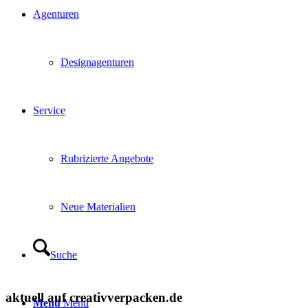
Agenturen
Designagenturen
Service
Rubrizierte Angebote
Neue Materialien
Suche
aktuell auf creativverpacken.de
Menü
Menü