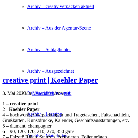
Archiv – creativ verpacken aktuell
Archiv – Aus der Agentur-Szene
Archiv – Schlaglichter
Archiv – Ausgezeichnet
creative print | Koehler Paper
Archiv – Wettbewerbe
3. Mai 2023
/
in
Materialien
/
von
red.
1 –
creative print
2-
Koehler Paper
Archiv – Lesetipp
4 – hochwertige Verpackungen und Tragetaschen, Faltschachteln,
Grußkarten, Kunstdrucke, Kalender, Geschäftsausstattungen, etc.
5 – diamant, champagner
6 – 90, 120, 170, 210, 270, 350 g/m²
Archiv – Materialien
7 – Falzen, Rillen, Stanzen, Perforieren, Folienprägen,