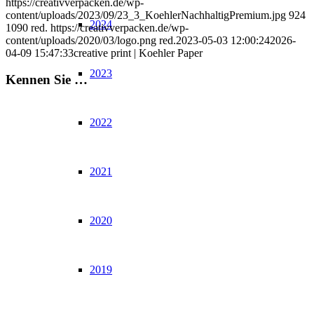
https://creativverpacken.de/wp-
content/uploads/2023/09/23_3_KoehlerNachhaltigPremium.jpg
924
2024
1090
red.
https://creativverpacken.de/wp-
content/uploads/2020/03/logo.png
red.
2023-05-03 12:00:24
2026-
04-09 15:47:33
creative print | Koehler Paper
2023
Kennen Sie …
2022
2021
2020
2019