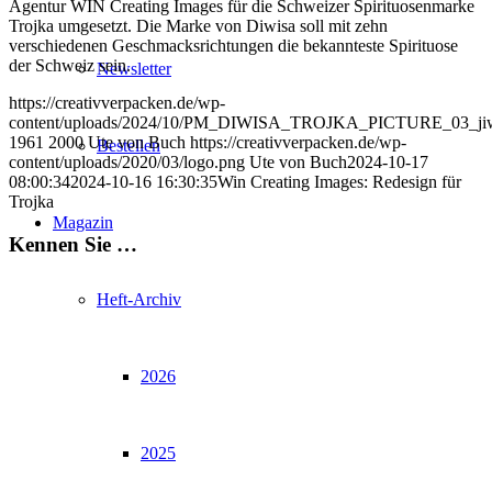
Agentur WIN Creating Images für die Schweizer Spirituosenmarke
Trojka umgesetzt. Die Marke von Diwisa soll mit zehn
verschiedenen Geschmacksrichtungen die bekannteste Spirituose
der Schweiz sein.
Newsletter
https://creativverpacken.de/wp-
content/uploads/2024/10/PM_DIWISA_TROJKA_PICTURE_03_jiw
1961
2000
Ute von Buch
https://creativverpacken.de/wp-
Bestellen
content/uploads/2020/03/logo.png
Ute von Buch
2024-10-17
08:00:34
2024-10-16 16:30:35
Win Creating Images: Redesign für
Trojka
Magazin
Kennen Sie …
Heft-Archiv
2026
2025