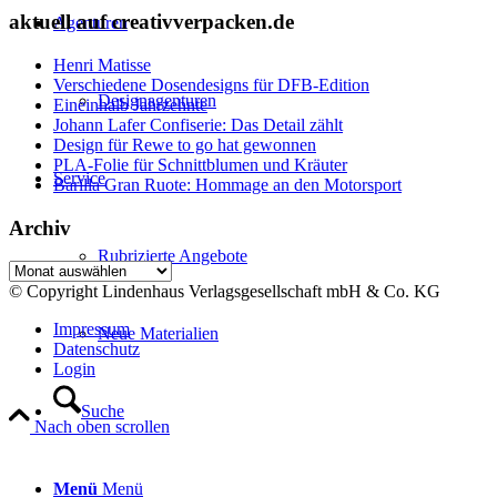
aktuell auf creativverpacken.de
Agenturen
Henri Matisse
Verschiedene Dosendesigns für DFB-Edition
Designagenturen
Eineinhalb Jahrzehnte
Johann Lafer Confiserie: Das Detail zählt
Design für Rewe to go hat gewonnen
PLA-Folie für Schnittblumen und Kräuter
Service
Barilla Gran Ruote: Hommage an den Motorsport
Archiv
Rubrizierte Angebote
Archiv
© Copyright Lindenhaus Verlagsgesellschaft mbH & Co. KG
Impressum
Neue Materialien
Datenschutz
Login
Suche
Nach oben scrollen
Menü
Menü