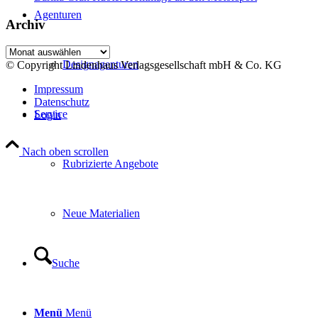
Agenturen
Archiv
Archiv
Designagenturen
© Copyright Lindenhaus Verlagsgesellschaft mbH & Co. KG
Impressum
Datenschutz
Service
Login
Nach oben scrollen
Rubrizierte Angebote
Neue Materialien
Suche
Menü
Menü