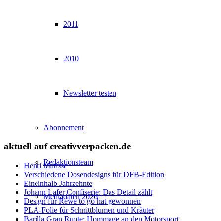
2011
2010
Newsletter testen
Abonnement
aktuell auf creativverpacken.de
Redaktionsteam
Henri Matisse
Verschiedene Dosendesigns für DFB-Edition
Eineinhalb Jahrzehnte
Johann Lafer Confiserie: Das Detail zählt
Mediadaten 2026
Design für Rewe to go hat gewonnen
PLA-Folie für Schnittblumen und Kräuter
Barilla Gran Ruote: Hommage an den Motorsport