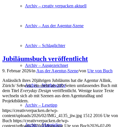
Archiv – creativ verpacken aktuell
Archiv – Aus der Agentur-Szene
Archiv – Schlaglichter
Jubiläumsbuch veröffentlicht
Archiv – Ausgezeichnet
9. Februar 2026
/
in
Aus der Agentur-Szene
/
von
Ute von Buch
Anlässlich ihres 20jährigen Jubiläums hat die Agentur Allink,
Archiv – Wettbewerbe
Zürich/ Schweiz, ein mehr als 200 Seiten umfassendes Buch mit
dem Titel
Everyday Design
veröffentlicht. Wenige kurze Texte
wechseln sich ab mit Szenen aus dem Agenturalltag und
Projektbildern.
Archiv – Lesetipp
https://creativverpacken.de/wp-
content/uploads/2026/02/IMG_4135_jiw.jpg
1512
2016
Ute von
Buch
https://creativverpacken.de/wp-
Archiv – Materialien
content/uploads/2020/03/logo.png
Ute von Buch
2026-02-09