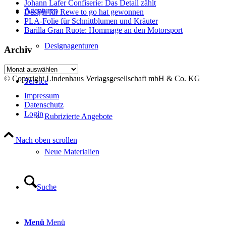
Johann Lafer Confiserie: Das Detail zählt
Agenturen
Design für Rewe to go hat gewonnen
PLA-Folie für Schnittblumen und Kräuter
Barilla Gran Ruote: Hommage an den Motorsport
Designagenturen
Archiv
Archiv
© Copyright Lindenhaus Verlagsgesellschaft mbH & Co. KG
Service
Impressum
Datenschutz
Login
Rubrizierte Angebote
Nach oben scrollen
Neue Materialien
Suche
Menü
Menü