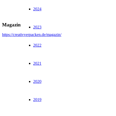
2024
Magazin
2023
https://creativverpacken.de/magazin/
2022
2021
2020
2019