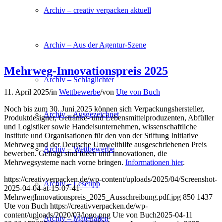
Archiv – creativ verpacken aktuell
Archiv – Aus der Agentur-Szene
Mehrweg-Innovationspreis 2025
Archiv – Schlaglichter
11. April 2025
/
in
Wettbewerbe
/
von
Ute von Buch
Noch bis zum 30. Juni 2025 können sich Verpackungshersteller,
Archiv – Ausgezeichnet
Produktdesigner, Getränke- und Lebensmittelproduzenten, Abfüller
und Logistiker sowie Handelsunternehmen, wissenschaftliche
Institute und Organisationen für den von der Stiftung Initiative
Mehrweg und der Deutsche Umwelthilfe ausgeschriebenen Preis
Archiv – Wettbewerbe
bewerben. Gefragt sind Ideen und Innovationen, die
Mehrwegsysteme nach vorne bringen.
Informationen hier
.
https://creativverpacken.de/wp-content/uploads/2025/04/Screenshot-
Archiv – Lesetipp
2025-04-04-at-15-07-41-
MehrwegInnovationspreis_2025_Ausschreibung.pdf.jpg
850
1437
Ute von Buch
https://creativverpacken.de/wp-
content/uploads/2020/03/logo.png
Ute von Buch
2025-04-11
Archiv – Materialien