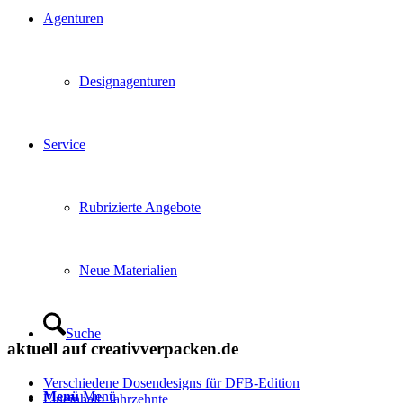
Agenturen
Designagenturen
Service
Rubrizierte Angebote
Neue Materialien
Suche
aktuell auf creativverpacken.de
Verschiedene Dosendesigns für DFB-Edition
Menü
Menü
Eineinhalb Jahrzehnte