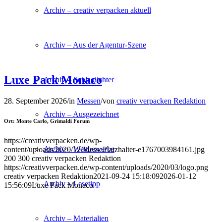
Archiv – creativ verpacken aktuell
Archiv – Aus der Agentur-Szene
Luxe Pack Monaco
Archiv – Schlaglichter
28. September 2026
/
in
Messen
/
von
creativ verpacken Redaktion
Archiv – Ausgezeichnet
Ort: Monte Carlo, Grimaldi Forum
https://creativverpacken.de/wp-
Archiv – Wettbewerbe
content/uploads/2020/12/MessePlatzhalter-e1767003984161.jpg
200
300
creativ verpacken Redaktion
https://creativverpacken.de/wp-content/uploads/2020/03/logo.png
creativ verpacken Redaktion
2021-09-24 15:18:09
2026-01-12
Archiv – Lesetipp
15:56:09
Luxe Pack Monaco
Archiv – Materialien