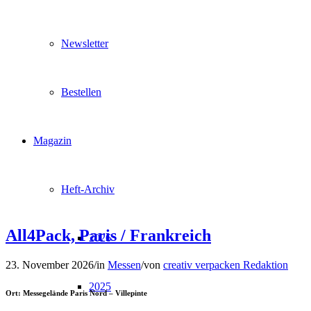
Newsletter
Bestellen
Magazin
Heft-Archiv
All4Pack, Paris / Frankreich
2026
23. November 2026
/
in
Messen
/
von
creativ verpacken Redaktion
2025
Ort: Messegelände Paris Nord – Villepinte