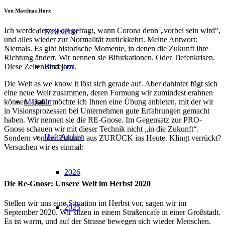
Von Matthias Horx
Ich werde derzeit oft gefragt, wann Corona denn „vorbei sein wird“,
Newsletter
und alles wieder zur Normalität zurückkehrt. Meine Antwort:
Niemals. Es gibt historische Momente, in denen die Zukunft ihre
Richtung ändert. Wir nennen sie Bifurkationen. Oder Tiefenkrisen.
Diese Zeiten sind jetzt.
Bestellen
Die Welt as we know it löst sich gerade auf. Aber dahinter fügt sich
eine neue Welt zusammen, deren Formung wir zumindest erahnen
können. Dafür möchte ich Ihnen eine Übung anbieten, mit der wir
Magazin
in Visionsprozessen bei Unternehmen gute Erfahrungen gemacht
haben. Wir nennen sie die RE-Gnose. Im Gegensatz zur PRO-
Gnose schauen wir mit dieser Technik nicht „in die Zukunft“.
Heft-Archiv
Sondern von der Zukunft aus ZURÜCK ins Heute. Klingt verrückt?
Versuchen wir es einmal:
2026
Die Re-Gnose: Unsere Welt im Herbst 2020
Stellen wir uns eine Situation im Herbst vor, sagen wir im
2025
September 2020. Wir sitzen in einem Straßencafe in einer Großstadt.
Es ist warm, und auf der Strasse bewegen sich wieder Menschen.