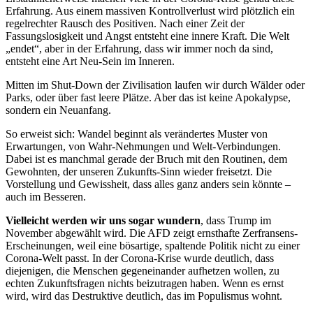
Erfahrung. Aus einem massiven Kontrollverlust wird plötzlich ein
regelrechter Rausch des Positiven. Nach einer Zeit der
Fassungslosigkeit und Angst entsteht eine innere Kraft. Die Welt
„endet“, aber in der Erfahrung, dass wir immer noch da sind,
entsteht eine Art Neu-Sein im Inneren.
Mitten im Shut-Down der Zivilisation laufen wir durch Wälder oder
Parks, oder über fast leere Plätze. Aber das ist keine Apokalypse,
sondern ein Neuanfang.
So erweist sich: Wandel beginnt als verändertes Muster von
Erwartungen, von Wahr-Nehmungen und Welt-Verbindungen.
Dabei ist es manchmal gerade der Bruch mit den Routinen, dem
Gewohnten, der unseren Zukunfts-Sinn wieder freisetzt. Die
Vorstellung und Gewissheit, dass alles ganz anders sein könnte –
auch im Besseren.
Vielleicht werden wir uns sogar wundern
, dass Trump im
November abgewählt wird. Die AFD zeigt ernsthafte Zerfransens-
Erscheinungen, weil eine bösartige, spaltende Politik nicht zu einer
Corona-Welt passt. In der Corona-Krise wurde deutlich, dass
diejenigen, die Menschen gegeneinander aufhetzen wollen, zu
echten Zukunftsfragen nichts beizutragen haben. Wenn es ernst
wird, wird das Destruktive deutlich, das im Populismus wohnt.