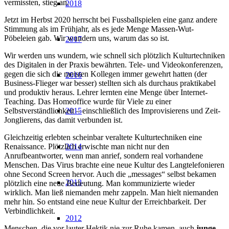
vermissten, stieg an.
2018
Jetzt im Herbst 2020 herrscht bei Fussballspielen eine ganz andere
Stimmung als im Frühjahr, als es jede Menge Massen-Wut-
Pöbeleien gab. Wir wundern uns, warum das so ist.
2017
Wir werden uns wundern, wie schnell sich plötzlich Kulturtechniken
des Digitalen in der Praxis bewährten. Tele- und Videokonferenzen,
gegen die sich die meisten Kollegen immer gewehrt hatten (der
2016
Business-Flieger war besser) stellten sich als durchaus praktikabel
und produktiv heraus. Lehrer lernten eine Menge über Internet-
Teaching. Das Homeoffice wurde für Viele zu einer
2015
Selbstverständlichkeit – einschließlich des Improvisierens und Zeit-
Jonglierens, das damit verbunden ist.
Gleichzeitig erlebten scheinbar veraltete Kulturtechniken eine
2014
Renaissance. Plötzlich erwischte man nicht nur den
Anrufbeantworter, wenn man anrief, sondern real vorhandene
Menschen. Das Virus brachte eine neue Kultur des Langtelefonieren
ohne Second Screen hervor. Auch die „messages“ selbst bekamen
2013
plötzlich eine neue Bedeutung. Man kommunizierte wieder
wirklich. Man ließ niemanden mehr zappeln. Man hielt niemanden
mehr hin. So entstand eine neue Kultur der Erreichbarkeit. Der
Verbindlichkeit.
2012
Menschen, die vor lauter Hektik nie zur Ruhe kamen, auch
junge