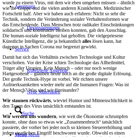
wurde zu einem Virus, mit dem wir eben umgehen müssen – ähnlich
Agenturen
wie die Grippe und die vielen anderen Krankheiten. Medizinischer
Fortschritt half. Aber wir haben auch erfahren: Nicht so sehr die
Technik, sondern die Veränderung sozialer Verhaltensformen war
das Entscheidende. Dass Menschen trotz radikaler Einschränkungen
Designagenturen
solidarisch und konstruktiv bleiben konnten, gab den Ausschlag.
Die human-soziale Intelligenz hat geholfen. Die vielgepriesene
Künstliche Intelligenz, die ja bekanntlich
alles
lösen kann, hat
dagegen in Sachen Corona nur begrenzt gewirkt.
Service
Damit hat sich das Verhältnis zwischen Technologie und Kultur
verschoben. Vor der Krise schien Technologie das Allheilmittel,
Träger aller Utopien. Kein Mensch – oder nur noch wenige
Rubrizierte Angebote
Hartgesottene – glauben heute noch an die große digitale Erlösung.
Der große Technik-Hype ist vorbei. Wir richten unsere
Aufmerksamkeiten wieder mehr auf die humanen Fragen: Was ist
der Mensch? Was sind wir füreinander?
Neue Materialien
Wir staunen rückwärts
, wieviel Humor und Mitmenschlichkeit in
den Tagen des Virus tatsächlich entstanden ist.
Suche
Wir werden uns wundern
, wie weit die Ökonomie schrumpfen
konnte, ohne dass so etwas wie „Zusammenbruch“ tatsächlich
passierte, der vorher bei jeder noch so kleinen Steuererhöhung und
jedem staatlichen Eingriff beschworen wurde. Obwohl es einen
Menü
Menü