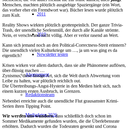
Menschen, machten plötzlich ausgiebige Spaziergänge (ein Wort,
das vorher eher ein Fremdwort war). Bücher lesen wurde plötzlich
2011
zum Kult.
Reality Shows wirkten plötzlich grottenpeinlich. Der ganze Trivia-
Trash, der unendliche Seelenmüll, der durch alle Kanäle strömte.
2010
Nein, er verschwand nicht völlig. Aber er verlor rasend an Wert.
Kann sich jemand noch an den Political-Correctness-Streit erinnern?
Die unendlich vielen Kulturkriege um …, ja um was ging es da
Newsletter testen
eigentlich?
Krisen wirken vor allem dadurch, dass sie alte Phänomene auflösen,
über-flüssig machen …
Abonnement
Zynismus, diese lässige Art, sich die Welt durch Abwertung vom
Leibe zu halten, war plötzlich reichlich out.
Die Übertreibungs-Angst-Hysterie in den Medien hielt sich, nach
einem kurzen ersten Ausbruch, in Grenzen.
Redaktionsteam
Nebenbei erreichte auch die unendliche Flut grausamster Krimi-
Serien ihren Tipping Point.
Mediadaten 2026
Wir werden uns wundern
, dass schließlich doch schon im
Sommer Medikamente gefunden wurden, die die Überlebensrate
erhöhten. Dadurch wurden die Todesraten gesenkt und Corona