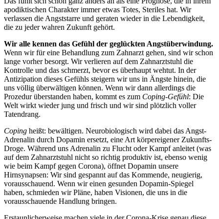
Das fühlt sich schon ganz anders an als eine Prognose, die in ihrem
apodiktischen Charakter immer etwas Totes, Steriles hat. Wir
verlassen die Angststarre und geraten wieder in die Lebendigkeit,
die zu jeder wahren Zukunft gehört.
Wir alle kennen das Gefühl der geglückten Angstüberwindung.
Wenn wir für eine Behandlung zum Zahnarzt gehen, sind wir schon
lange vorher besorgt. Wir verlieren auf dem Zahnarztstuhl die
Kontrolle und das schmerzt, bevor es überhaupt wehtut. In der
Antizipation dieses Gefühls steigern wir uns in Ängste hinein, die
uns völlig überwältigen können. Wenn wir dann allerdings die
Prozedur überstanden haben, kommt es zum
Coping-Gefühl
: Die
Welt wirkt wieder jung und frisch und wir sind plötzlich voller
Tatendrang.
Coping
heißt: bewältigen. Neurobiologisch wird dabei das Angst-
Adrenalin durch Dopamin ersetzt, eine Art körpereigener Zukunfts-
Droge. Während uns Adrenalin zu Flucht oder Kampf anleitet (was
auf dem Zahnarztstuhl nicht so richtig produktiv ist, ebenso wenig
wie beim Kampf gegen Corona), öffnet Dopamin unsere
Hirnsynapsen: Wir sind gespannt auf das Kommende, neugierig,
vorausschauend. Wenn wir einen gesunden Dopamin-Spiegel
haben, schmieden wir Pläne, haben Visionen, die uns in die
vorausschauende Handlung bringen.
Erstaunlicherweise machen viele in der Corona-Krise genau diese