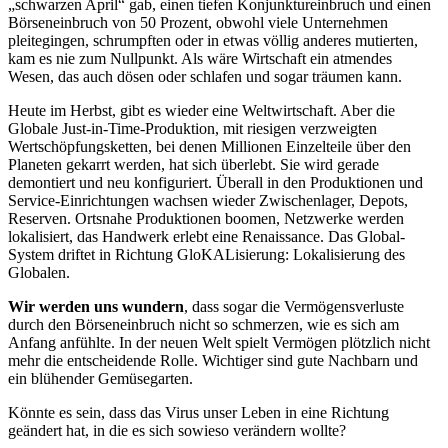
„schwarzen April“ gab, einen tiefen Konjunktureinbruch und einen
Börseneinbruch von 50 Prozent, obwohl viele Unternehmen
pleitegingen, schrumpften oder in etwas völlig anderes mutierten,
kam es nie zum Nullpunkt. Als wäre Wirtschaft ein atmendes
Wesen, das auch dösen oder schlafen und sogar träumen kann.
Heute im Herbst, gibt es wieder eine Weltwirtschaft. Aber die
Globale Just-in-Time-Produktion, mit riesigen verzweigten
Wertschöpfungsketten, bei denen Millionen Einzelteile über den
Planeten gekarrt werden, hat sich überlebt. Sie wird gerade
demontiert und neu konfiguriert. Überall in den Produktionen und
Service-Einrichtungen wachsen wieder Zwischenlager, Depots,
Reserven. Ortsnahe Produktionen boomen, Netzwerke werden
lokalisiert, das Handwerk erlebt eine Renaissance. Das Global-
System driftet in Richtung GloKALisierung: Lokalisierung des
Globalen.
Wir werden uns wundern
, dass sogar die Vermögensverluste
durch den Börseneinbruch nicht so schmerzen, wie es sich am
Anfang anfühlte. In der neuen Welt spielt Vermögen plötzlich nicht
mehr die entscheidende Rolle. Wichtiger sind gute Nachbarn und
ein blühender Gemüsegarten.
Könnte es sein, dass das Virus unser Leben in eine Richtung
geändert hat, in die es sich sowieso verändern wollte?