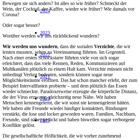
Bewegen sie sich anders? Ist alles so wie früher? Schmeckt der
Wein, der Cocktail, der Kaffee, wieder wie früher? Wie damals vor
2024
Corona?
Oder sogar besser?
2023
Worüber werden wir uns rückblickend wundern?
Wir werden uns wundern
, dass die sozialen
Verzichte
, die wir
leisten mussten, selten zu Vereinsamung führten. Im Gegenteil.
2022
Nach einer ersten Schockstarre führten viele von sich sogar
erleichtert, dass das viele Rennen, Reden, Kommunizieren auf
Multikanälen plötzlich zu einem Halt kam. Verzichte müssen nicht
unbedingt Verlust bedeuten, sondern können sogar neue
2021
Möglichkeitsräume eröffnen. Das hat schon mancher erlebt, der zum
Beispiel Intervallfasten probierte – und dem plötzlich das Essen
wieder schmeckte. Paradoxerweise erzeugte die körperliche Distanz,
die der Virus erzwang, gleichzeitig neue Nähe. Wir haben
2020
Menschen kennengelernt, die wir sonst nie kennengelernt hätten.
Wir haben alte Freunde wieder häufiger kontaktiert, Bindungen
verstärkt, die lose und locker geworden waren. Familien, Nachbarn,
Freunde, sind näher gerückt und haben bisweilen sogar verborgene
2019
Konflikte gelöst.
Die gesellschaftliche Höflichkeit, die wir vorher zunehmend