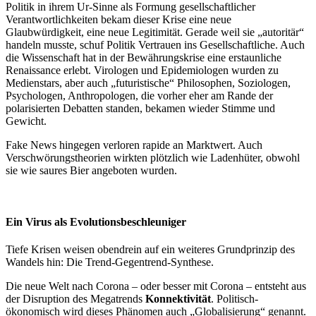
Politik in ihrem Ur-Sinne als Formung gesellschaftlicher
Verantwortlichkeiten bekam dieser Krise eine neue
Glaubwürdigkeit, eine neue Legitimität. Gerade weil sie „autoritär“
handeln musste, schuf Politik Vertrauen ins Gesellschaftliche. Auch
die Wissenschaft hat in der Bewährungskrise eine erstaunliche
Renaissance erlebt. Virologen und Epidemiologen wurden zu
Medienstars, aber auch „futuristische“ Philosophen, Soziologen,
Psychologen, Anthropologen, die vorher eher am Rande der
polarisierten Debatten standen, bekamen wieder Stimme und
Gewicht.
Fake News hingegen verloren rapide an Marktwert. Auch
Verschwörungstheorien wirkten plötzlich wie Ladenhüter, obwohl
sie wie saures Bier angeboten wurden.
Ein Virus als Evolutionsbeschleuniger
Tiefe Krisen weisen obendrein auf ein weiteres Grundprinzip des
Wandels hin: Die Trend-Gegentrend-Synthese.
Die neue Welt nach Corona – oder besser mit Corona – entsteht aus
der Disruption des Megatrends
Konnektivität
. Politisch-
ökonomisch wird dieses Phänomen auch „Globalisierung“ genannt.