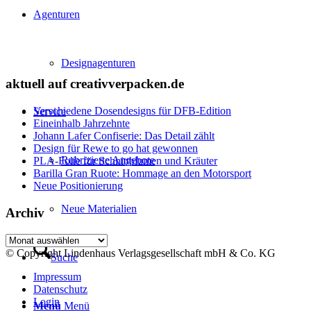
Agenturen
Designagenturen
aktuell auf creativverpacken.de
Verschiedene Dosendesigns für DFB-Edition
Service
Eineinhalb Jahrzehnte
Johann Lafer Confiserie: Das Detail zählt
Design für Rewe to go hat gewonnen
Rubrizierte Angebote
PLA-Folie für Schnittblumen und Kräuter
Barilla Gran Ruote: Hommage an den Motorsport
Neue Positionierung
Neue Materialien
Archiv
Archiv
© Copyright Lindenhaus Verlagsgesellschaft mbH & Co. KG
Suche
Impressum
Datenschutz
Login
Menü
Menü