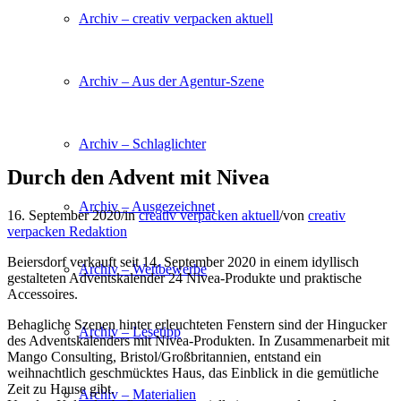
Archiv – creativ verpacken aktuell
Archiv – Aus der Agentur-Szene
Archiv – Schlaglichter
Durch den Advent mit Nivea
Archiv – Ausgezeichnet
16. September 2020
/
in
creativ verpacken aktuell
/
von
creativ
verpacken Redaktion
Beiersdorf verkauft seit 14. September 2020 in einem idyllisch
Archiv – Wettbewerbe
gestalteten Adventskalender 24 Nivea-Produkte und praktische
Accessoires.
Behagliche Szenen hinter erleuchteten Fenstern sind der Hingucker
Archiv – Lesetipp
des Adventskalenders mit Nivea-Produkten. In Zusammenarbeit mit
Mango Consulting, Bristol/Großbritannien, entstand ein
weihnachtlich geschmücktes Haus, das Einblick in die gemütliche
Zeit zu Hause gibt.
Archiv – Materialien