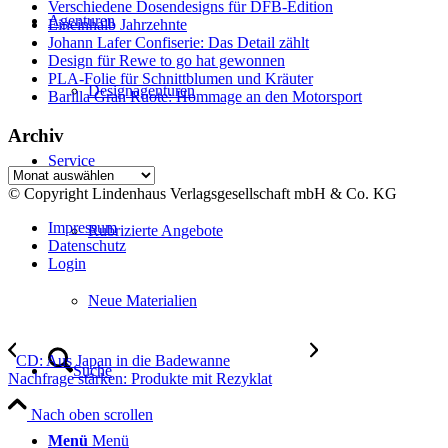
Verschiedene Dosendesigns für DFB-Edition
Agenturen
Eineinhalb Jahrzehnte
Johann Lafer Confiserie: Das Detail zählt
Design für Rewe to go hat gewonnen
PLA-Folie für Schnittblumen und Kräuter
Designagenturen
Barilla Gran Ruote: Hommage an den Motorsport
Archiv
Service
Archiv
© Copyright Lindenhaus Verlagsgesellschaft mbH & Co. KG
Impressum
Rubrizierte Angebote
Datenschutz
Login
Neue Materialien
CD: Aus Japan in die Badewanne
Suche
Nachfrage stärken: Produkte mit Rezyklat
Nach oben scrollen
Menü
Menü