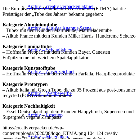
Archiv – creativ verpacken aktuell
Die European Tube Manufactures Association (ETMA) hat die
Preisträger der „Tube des Jahres“ bekannt gegeben:
Kategorie Aluminiumtube
Archiv – Aus der Agentur-Szene
– Tubex mit dem Kunden Marmetube, Marmeladentube
– Alltub France mit dem Kunden Miller Harris, Handcreme Scherzo
Kategorie Laminattube
Archiv – Schlaglichter
– Hoffmann Neopac mit dem Kunden Bayer, Canesten
Fußpilzcreme mit weichem Spatelapplikator
Kategorie Kunststofftube
Archiv – Ausgezeichnet
– Hoffmann Neopac mit dem Kunden Farfalla, Haarpflegeprodukte
Kategorie Prototypen
– Alltub Italia mit Green Tube, die zu 95 Prozent aus post-consumer
Archiv – Wettbewerbe
recycled (PCR) Aluminium besteht
Kategorie Nachhaltigkeit
– Essel Deutschland mit dem Kunden Happybrush, Supercoco und
Archiv – Lesetipp
Supergreen vegane Zahnpasta
https://creativverpacken.de/wp-
content/uploads/2020/08/logo_ETMA.png
104
124
creativ
Archiv – Materialien
verpacken Redaktion
https://creativverpacken.de/wp-