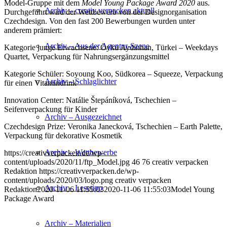
Model-Gruppe mit dem
Model Young Package Award 2020
aus.
Archiv – creativ verpacken aktuell
Durchgeführt wird der Wettbewerb von der Designorganisation
Czechdesign. Von den fast 200 Bewerbungen wurden unter
anderem prämiert:
Archiv – Aus der Agentur-Szene
Kategorie junge Erwachsene: Öykü Aydinhan, Türkei – Weekdays
Quartet, Verpackung für Nahrungsergänzungsmittel
Kategorie Schüler: Soyoung Koo, Südkorea – Squeeze, Verpackung
Archiv – Schlaglichter
für einen Vitamindrink
Innovation Center: Natálie Štepáníková, Tschechien –
Seifenverpackung für Kinder
Archiv – Ausgezeichnet
Czechdesign Prize: Veronika Janecková, Tschechien – Earth Palette,
Verpackung für dekorative Kosmetik
Archiv – Wettbewerbe
https://creativverpacken.de/wp-
content/uploads/2020/11/ftp_Model.jpg
46
76
creativ verpacken
Redaktion
https://creativverpacken.de/wp-
content/uploads/2020/03/logo.png
creativ verpacken
Archiv – Lesetipp
Redaktion
2020-11-06 11:55:03
2020-11-06 11:55:03
Model Young
Package Award
Archiv – Materialien