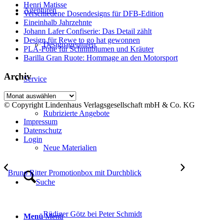
Henri Matisse
Agenturen
Verschiedene Dosendesigns für DFB-Edition
Eineinhalb Jahrzehnte
Johann Lafer Confiserie: Das Detail zählt
Design für Rewe to go hat gewonnen
Designagenturen
PLA-Folie für Schnittblumen und Kräuter
Barilla Gran Ruote: Hommage an den Motorsport
Archiv
Service
Archiv
© Copyright Lindenhaus Verlagsgesellschaft mbH & Co. KG
Rubrizierte Angebote
Impressum
Datenschutz
Login
Neue Materialien
Bruno Ritter Promotionbox mit Durchblick
Suche
Rüdiger Götz bei Peter Schmidt
Menü
Menü