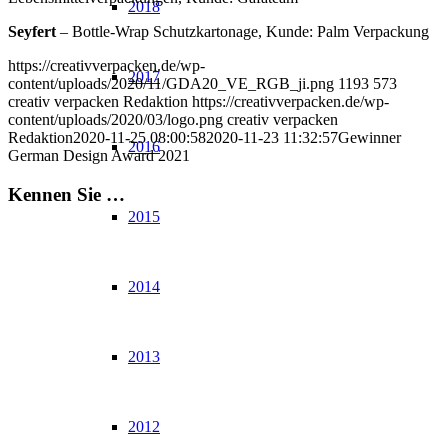
2018
Seyfert
– Bottle-Wrap Schutzkartonage, Kunde: Palm Verpackung
https://creativverpacken.de/wp-
2017
content/uploads/2020/11/GDA20_VE_RGB_ji.png
1193
573
creativ verpacken Redaktion
https://creativverpacken.de/wp-
content/uploads/2020/03/logo.png
creativ verpacken
Redaktion
2020-11-25 08:00:58
2020-11-23 11:32:57
Gewinner
2016
German Design Award 2021
Kennen Sie …
2015
2014
2013
2012