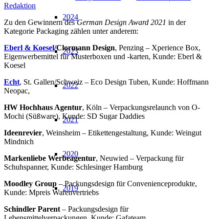
Redaktion
2024
Zu den Gewinnern des
German Design Award 2021
in der
Kategorie Packaging zählen unter anderem:
Eberl & Koesel
/Clormann Design
, Penzing – Xperience Box,
2023
Eigenwerbemittel für Musterboxen und -karten, Kunde: Eberl &
Koesel
Echt
, St. Gallen/Schweiz – Eco Design Tuben, Kunde: Hoffmann
2022
Neopac,
HW Hochhaus Agentur
, Köln – Verpackungsrelaunch von O-
Mochi (Süßware), Kunde: SD Sugar Daddies
2021
Ideenrevier
, Weinsheim – Etikettengestaltung, Kunde: Weingut
Mindnich
2020
Markenliebe Werbeagentur
, Neuwied – Verpackung für
Schuhspanner, Kunde: Schlesinger Hamburg
Moodley Group
– Packungsdesign für Convenienceprodukte,
2019
Kunde: Mpreis Warenvertriebs
Schindler Parent
– Packungsdesign für
Lebensmittelverpackungen, Kunde: Gafateam