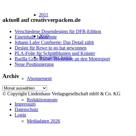
2011
aktuell auf creativverpacken.de
Verschiedene Dosendesigns für DFB-Edition
2010
Eineinhalb Jahrzehnte
Johann Lafer Confiserie: Das Detail zählt
Design für Rewe to go hat gewonnen
PLA-Folie für Schnittblumen und Kräuter
Newsletter testen
Barilla Gran Ruote: Hommage an den Motorsport
Neue Positionierung
Archiv
Abonnement
Archiv
© Copyright Lindenhaus Verlagsgesellschaft mbH & Co. KG
Redaktionsteam
Impressum
Datenschutz
Login
Mediadaten 2026