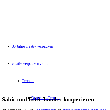
30 Jahre creativ verpacken
creativ verpacken aktuell
Termine
Branchen-Termine
Sabic und Estée Lauder kooperieren
28. Oktober 2020
/
in
Schlaglichter
/
von
creativ verpacken Redaktion