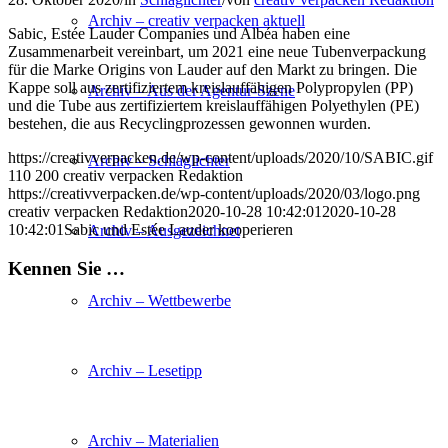
Archiv – creativ verpacken aktuell
Sabic, Estée Lauder Companies und Albéa haben eine
Zusammenarbeit vereinbart, um 2021 eine neue Tubenverpackung
für die Marke Origins von Lauder auf den Markt zu bringen. Die
Kappe soll aus zertifiziertem kreislauffähigen Polypropylen (PP)
Archiv – Aus der Agentur-Szene
und die Tube aus zertifiziertem kreislauffähigen Polyethylen (PE)
bestehen, die aus Recyclingprozessen gewonnen wurden.
https://creativverpacken.de/wp-content/uploads/2020/10/SABIC.gif
Archiv – Schlaglichter
110
200
creativ verpacken Redaktion
https://creativverpacken.de/wp-content/uploads/2020/03/logo.png
creativ verpacken Redaktion
2020-10-28 10:42:01
2020-10-28
10:42:01
Sabic und Estée Lauder kooperieren
Archiv – Ausgezeichnet
Kennen Sie …
Archiv – Wettbewerbe
Archiv – Lesetipp
Archiv – Materialien