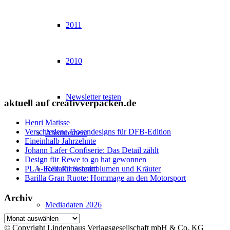
2011
2010
Newsletter testen
aktuell auf creativverpacken.de
Henri Matisse
Verschiedene Dosendesigns für DFB-Edition
Abonnement
Eineinhalb Jahrzehnte
Johann Lafer Confiserie: Das Detail zählt
Design für Rewe to go hat gewonnen
Redaktionsteam
PLA-Folie für Schnittblumen und Kräuter
Barilla Gran Ruote: Hommage an den Motorsport
Archiv
Mediadaten 2026
Archiv
© Copyright Lindenhaus Verlagsgesellschaft mbH & Co. KG