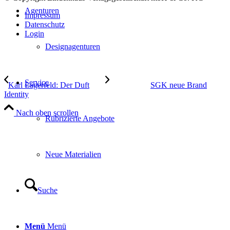
Agenturen
Impressum
Datenschutz
Login
Designagenturen
Service
Karl Lagerfeld: Der Duft
SGK neue Brand
Identity
Nach oben scrollen
Rubrizierte Angebote
Neue Materialien
Suche
Menü
Menü