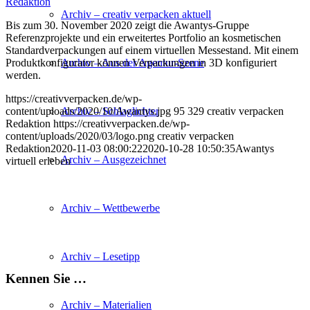
Redaktion
Archiv – creativ verpacken aktuell
Bis zum 30. November 2020 zeigt die Awantys-Gruppe
Referenzprojekte und ein erweitertes Portfolio an kosmetischen
Standardverpackungen auf einem virtuellen Messestand. Mit einem
Produktkonfigurator können Verpackungen in 3D konfiguriert
Archiv – Aus der Agentur-Szene
werden.
https://creativverpacken.de/wp-
content/uploads/2020/10/Awantys.jpg
95
329
creativ verpacken
Archiv – Schlaglichter
Redaktion
https://creativverpacken.de/wp-
content/uploads/2020/03/logo.png
creativ verpacken
Redaktion
2020-11-03 08:00:22
2020-10-28 10:50:35
Awantys
Archiv – Ausgezeichnet
virtuell erleben
Archiv – Wettbewerbe
Archiv – Lesetipp
Kennen Sie …
Archiv – Materialien