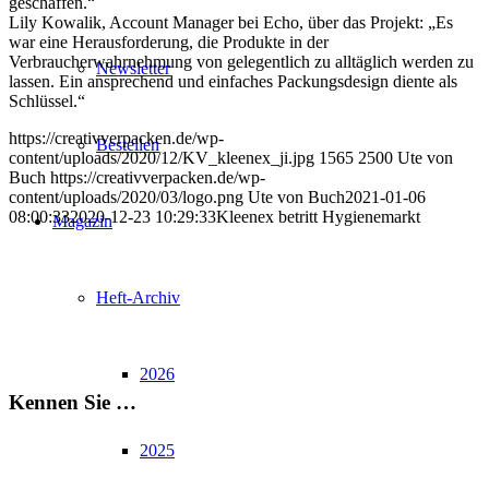
geschaffen.“
Lily Kowalik, Account Manager bei Echo, über das Projekt: „Es
war eine Herausforderung, die Produkte in der
Verbraucherwahrnehmung von gelegentlich zu alltäglich werden zu
Newsletter
lassen. Ein ansprechend und einfaches Packungsdesign diente als
Schlüssel.“
https://creativverpacken.de/wp-
Bestellen
content/uploads/2020/12/KV_kleenex_ji.jpg
1565
2500
Ute von
Buch
https://creativverpacken.de/wp-
content/uploads/2020/03/logo.png
Ute von Buch
2021-01-06
08:00:33
2020-12-23 10:29:33
Kleenex betritt Hygienemarkt
Magazin
Heft-Archiv
2026
Kennen Sie …
2025