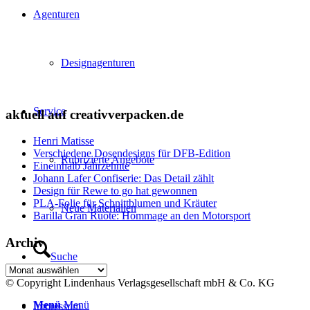
Agenturen
Designagenturen
Service
aktuell auf creativverpacken.de
Henri Matisse
Verschiedene Dosendesigns für DFB-Edition
Rubrizierte Angebote
Eineinhalb Jahrzehnte
Johann Lafer Confiserie: Das Detail zählt
Design für Rewe to go hat gewonnen
PLA-Folie für Schnittblumen und Kräuter
Neue Materialien
Barilla Gran Ruote: Hommage an den Motorsport
Archiv
Suche
Archiv
© Copyright Lindenhaus Verlagsgesellschaft mbH & Co. KG
Menü
Menü
Impressum