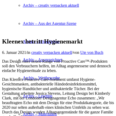
Archiv – creativ verpacken aktuell
Archiv – Aus der Agentur-Szene
Kleenex betritt Hygienemarkt
Archiv – Schlaglichter
6. Januar 2021
/
in
creativ verpacken aktuell
/
von
Ute von Buch
Archiv – Ausgezeichnet
Das Design einer neuen Range von Proactive Care™-Produkten
soll den Verbrauchern helfen, im Alltag angemessene und dennoch
einfache Hygienerituale zu leben.
Archiv – Wettbewerbe
Das Kleenex Proactive Care-Sortiment umfasst Hygiene-
Gesichtsmasken, antibakterielle Händedesinfektionsmittel,
hygienische Handtücher und antibakterielle Tücher. Bei der
Gestaltung arbeitete Jessica Stevens, Leitung Design bei Kimberly
Archiv – Lesetipp
Clark, mit der Londoner Designagentur Echo zusammen: „Wir
beauftragten Echo mit dem Design für eine Produktkategorie, die bis
2020 nur selten außerhalb eines klinischen Umfelds zu sehen war.
Durch das Design wurden Alltagsgegenstände für die ganze Familie
Archiv – Materialien