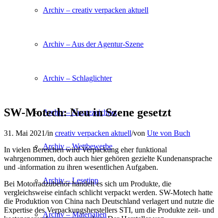
Archiv – creativ verpacken aktuell
Archiv – Aus der Agentur-Szene
Archiv – Schlaglichter
SW-Motech: Neu in Szene gesetzt
Archiv – Ausgezeichnet
31. Mai 2021
/
in
creativ verpacken aktuell
/
von
Ute von Buch
Archiv – Wettbewerbe
In vielen Bereichen wird Verpackung eher funktional
wahrgenommen, doch auch hier gehören gezielte Kundenansprache
und -information zu ihren wesentlichen Aufgaben.
Archiv – Lesetipp
Bei Motorradzubehör handelt es sich um Produkte, die
vergleichsweise einfach schlicht verpackt werden. SW-Motech hatte
die Produktion von China nach Deutschland verlagert und nutzte die
Expertise des Verpackungsherstellers STI, um die Produkte zeit- und
Archiv – Materialien