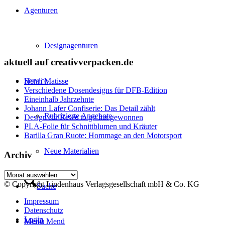
Agenturen
Designagenturen
aktuell auf creativverpacken.de
Service
Henri Matisse
Verschiedene Dosendesigns für DFB-Edition
Eineinhalb Jahrzehnte
Johann Lafer Confiserie: Das Detail zählt
Rubrizierte Angebote
Design für Rewe to go hat gewonnen
PLA-Folie für Schnittblumen und Kräuter
Barilla Gran Ruote: Hommage an den Motorsport
Neue Materialien
Archiv
Archiv
© Copyright Lindenhaus Verlagsgesellschaft mbH & Co. KG
Suche
Impressum
Datenschutz
Login
Menü
Menü