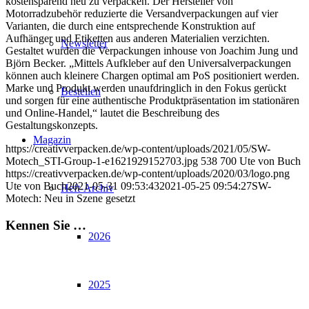
kostensparend neu zu verpacken. Der Hersteller von
Motorradzubehör reduzierte die Versandverpackungen auf vier
Varianten, die durch eine entsprechende Konstruktion auf
Aufhänger und Etiketten aus anderen Materialien verzichten.
Newsletter
Gestaltet wurden die Verpackungen inhouse von Joachim Jung und
Björn Becker. „Mittels Aufkleber auf den Universalverpackungen
können auch kleinere Chargen optimal am PoS positioniert werden.
Marke und Produkt werden unaufdringlich in den Fokus gerückt
Bestellen
und sorgen für eine authentische Produktpräsentation im stationären
und Online-Handel,“ lautet die Beschreibung des
Gestaltungskonzepts.
Magazin
https://creativverpacken.de/wp-content/uploads/2021/05/SW-
Motech_STI-Group-1-e1621929152703.jpg
538
700
Ute von Buch
https://creativverpacken.de/wp-content/uploads/2020/03/logo.png
Ute von Buch
2021-05-31 09:53:43
2021-05-25 09:54:27
SW-
Heft-Archiv
Motech: Neu in Szene gesetzt
Kennen Sie …
2026
2025