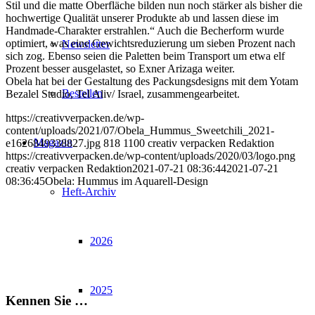
Stil und die matte Oberfläche bilden nun noch stärker als bisher die
hochwertige Qualität unserer Produkte ab und lassen diese im
Handmade-Charakter erstrahlen.“ Auch die Becherform wurde
optimiert, was eine Gewichtsreduzierung um sieben Prozent nach
Newsletter
sich zog. Ebenso seien die Paletten beim Transport um etwa elf
Prozent besser ausgelastet, so Exner Arizaga weiter.
Obela hat bei der Gestaltung des Packungsdesigns mit dem Yotam
Bestellen
Bezalel Studio, Tel Aliv/ Israel, zusammengearbeitet.
https://creativverpacken.de/wp-
content/uploads/2021/07/Obela_Hummus_Sweetchili_2021-
Magazin
e1626849338827.jpg
818
1100
creativ verpacken Redaktion
https://creativverpacken.de/wp-content/uploads/2020/03/logo.png
creativ verpacken Redaktion
2021-07-21 08:36:44
2021-07-21
08:36:45
Obela: Hummus im Aquarell-Design
Heft-Archiv
2026
2025
Kennen Sie …