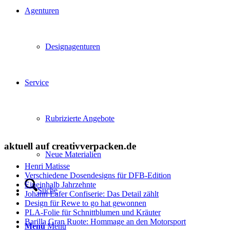
Agenturen
Designagenturen
Service
Rubrizierte Angebote
aktuell auf creativverpacken.de
Neue Materialien
Henri Matisse
Verschiedene Dosendesigns für DFB-Edition
Eineinhalb Jahrzehnte
Suche
Johann Lafer Confiserie: Das Detail zählt
Design für Rewe to go hat gewonnen
PLA-Folie für Schnittblumen und Kräuter
Barilla Gran Ruote: Hommage an den Motorsport
Menü
Menü