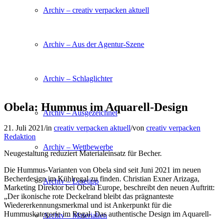
Archiv – creativ verpacken aktuell
Archiv – Aus der Agentur-Szene
Archiv – Schlaglichter
Obela: Hummus im Aquarell-Design
Archiv – Ausgezeichnet
21. Juli 2021
/
in
creativ verpacken aktuell
/
von
creativ verpacken
Redaktion
Archiv – Wettbewerbe
Neugestaltung reduziert Materialeinsatz für Becher.
Die Hummus-Varianten von Obela sind seit Juni 2021 im neuen
Becherdesign im Kühlregal zu finden. Christian Exner Arizaga,
Archiv – Lesetipp
Marketing Direktor bei Obela Europe, beschreibt den neuen Auftritt:
„Der ikonische rote Deckelrand bleibt das prägnanteste
Wiedererkennungsmerkmal und ist Ankerpunkt für die
Hummuskategorie im Regal. Das authentische Design im Aquarell-
Archiv – Materialien