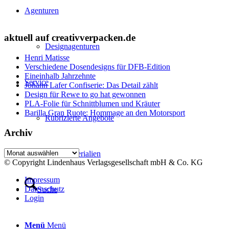
Agenturen
aktuell auf creativverpacken.de
Designagenturen
Henri Matisse
Verschiedene Dosendesigns für DFB-Edition
Eineinhalb Jahrzehnte
Service
Johann Lafer Confiserie: Das Detail zählt
Design für Rewe to go hat gewonnen
PLA-Folie für Schnittblumen und Kräuter
Barilla Gran Ruote: Hommage an den Motorsport
Rubrizierte Angebote
Archiv
Archiv
Neue Materialien
© Copyright Lindenhaus Verlagsgesellschaft mbH & Co. KG
Impressum
Datenschutz
Suche
Login
Menü
Menü