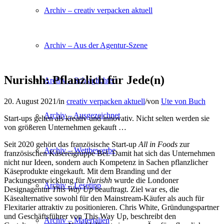
Archiv – creativ verpacken aktuell
Archiv – Aus der Agentur-Szene
Nurishh: Pflanzlich für Jede(n)
Archiv – Schlaglichter
20. August 2021
/
in
creativ verpacken aktuell
/
von
Ute von Buch
Archiv – Ausgezeichnet
Start-ups gelten als kreativ und innovativ. Nicht selten werden sie
von größeren Unternehmen gekauft …
Seit 2020 gehört das französische Start-up
All in Foods
zur
Archiv – Wettbewerbe
französischen Käsereigruppe Bel. Damit hat sich das Unternehmen
nicht nur Ideen, sondern auch Kompetenz in Sachen pflanzlicher
Käseprodukte eingekauft. Mit dem Branding und der
Packungsentwicklung für
Nurishh
wurde die Londoner
Archiv – Lesetipp
Designagentur
This Way Up
beauftragt. Ziel war es, die
Käsealternative sowohl für den Mainstream-Käufer als auch für
Flexitarier attraktiv zu positionieren. Chris White, Gründungspartner
und Geschäftsführer von This Way Up, beschreibt den
Archiv – Materialien