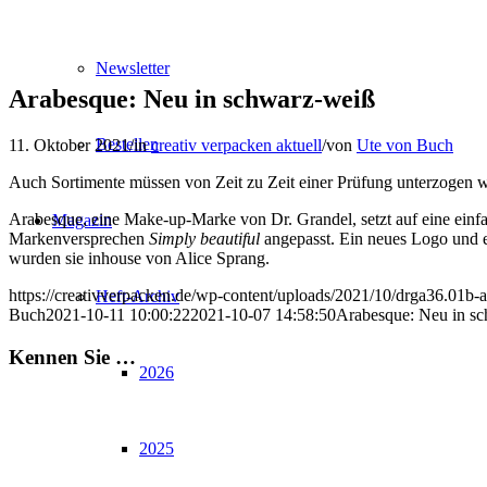
Newsletter
Arabesque: Neu in schwarz-weiß
Bestellen
11. Oktober 2021
/
in
creativ verpacken aktuell
/
von
Ute von Buch
Auch Sortimente müssen von Zeit zu Zeit einer Prüfung unterzogen we
Arabesque, eine Make-up-Marke von Dr. Grandel, setzt auf eine einf
Magazin
Markenversprechen
Simply beautiful
angepasst. Ein neues Logo und e
wurden sie inhouse von Alice Sprang.
https://creativverpacken.de/wp-content/uploads/2021/10/drga36.01b
Heft-Archiv
Buch
2021-10-11 10:00:22
2021-10-07 14:58:50
Arabesque: Neu in s
Kennen Sie …
2026
2025