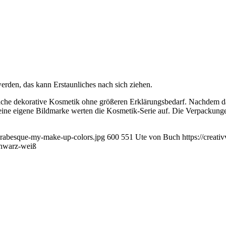
rden, das kann Erstaunliches nach sich ziehen.
ache dekorative Kosmetik ohne größeren Erklärungsbedarf. Nachdem da
ine eigene Bildmarke werten die Kosmetik-Serie auf. Die Verpackungen
-arabesque-my-make-up-colors.jpg
600
551
Ute von Buch
https://creat
chwarz-weiß