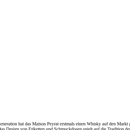
eneration hat das Maison Peyrat erstmals einen Whisky auf den Markt 
Das Design von Etiketten und Schmuckdosen spielt auf die Tradition de