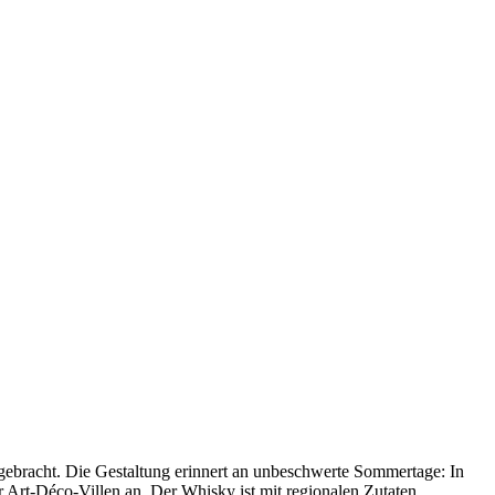
gebracht. Die Gestaltung erinnert an unbeschwerte Sommertage: In
r Art-Déco-Villen an. Der Whisky ist mit regionalen Zutaten