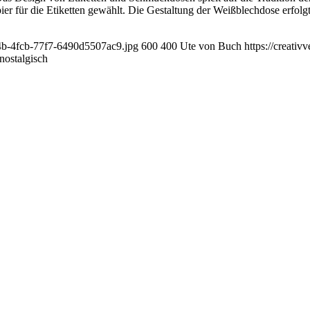
er für die Etiketten gewählt. Die Gestaltung der Weißblechdose erfolg
24b-4fcb-77f7-6490d5507ac9.jpg
600
400
Ute von Buch
https://creati
nostalgisch