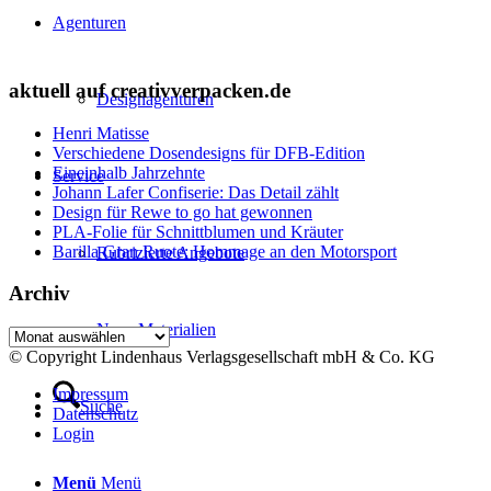
Agenturen
aktuell auf creativverpacken.de
Designagenturen
Henri Matisse
Verschiedene Dosendesigns für DFB-Edition
Eineinhalb Jahrzehnte
Service
Johann Lafer Confiserie: Das Detail zählt
Design für Rewe to go hat gewonnen
PLA-Folie für Schnittblumen und Kräuter
Barilla Gran Ruote: Hommage an den Motorsport
Rubrizierte Angebote
Archiv
Neue Materialien
Archiv
© Copyright Lindenhaus Verlagsgesellschaft mbH & Co. KG
Impressum
Suche
Datenschutz
Login
Menü
Menü