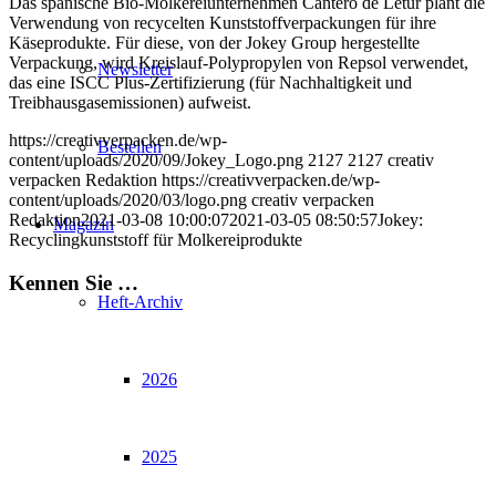
Das spanische Bio-Molkereiunternehmen Cantero de Letur plant die
Verwendung von recycelten Kunststoffverpackungen für ihre
Käseprodukte. Für diese, von der Jokey Group hergestellte
Verpackung, wird Kreislauf-Polypropylen von Repsol verwendet,
Newsletter
das eine ISCC Plus-Zertifizierung (für Nachhaltigkeit und
Treibhausgasemissionen) aufweist.
https://creativverpacken.de/wp-
Bestellen
content/uploads/2020/09/Jokey_Logo.png
2127
2127
creativ
verpacken Redaktion
https://creativverpacken.de/wp-
content/uploads/2020/03/logo.png
creativ verpacken
Redaktion
2021-03-08 10:00:07
2021-03-05 08:50:57
Jokey:
Magazin
Recyclingkunststoff für Molkereiprodukte
Kennen Sie …
Heft-Archiv
2026
2025