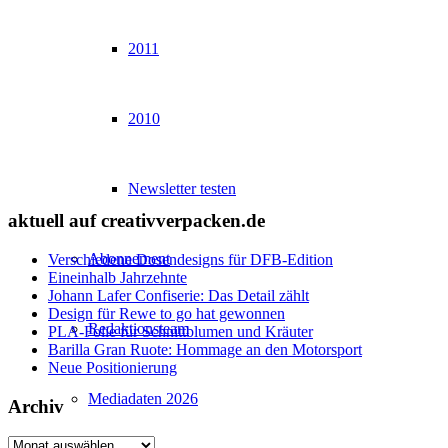
2011
2010
Newsletter testen
aktuell auf creativverpacken.de
Abonnement
Verschiedene Dosendesigns für DFB-Edition
Eineinhalb Jahrzehnte
Johann Lafer Confiserie: Das Detail zählt
Design für Rewe to go hat gewonnen
Redaktionsteam
PLA-Folie für Schnittblumen und Kräuter
Barilla Gran Ruote: Hommage an den Motorsport
Neue Positionierung
Mediadaten 2026
Archiv
Archiv