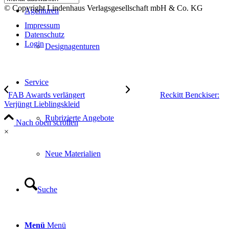
© Copyright Lindenhaus Verlagsgesellschaft mbH & Co. KG
Agenturen
Impressum
Datenschutz
Login
Designagenturen
Service
FAB Awards verlängert
Reckitt Benckiser:
Verjüngt Lieblingskleid
Rubrizierte Angebote
Nach oben scrollen
×
Neue Materialien
Suche
Menü
Menü