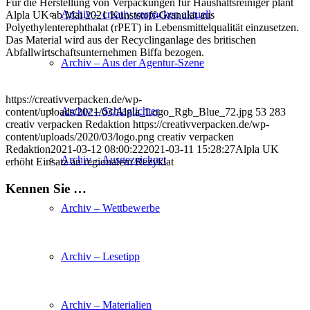
Für die Herstellung von Verpackungen für Haushaltsreiniger plant
Archiv – creativ verpacken aktuell
Alpla UK ab Mai 2021 Kunststoff-Granulat aus
Polyethylenterephthalat (rPET) in Lebensmittelqualität einzusetzen.
Das Material wird aus der Recyclinganlage des britischen
Abfallwirtschaftsunternehmen Biffa bezogen.
Archiv – Aus der Agentur-Szene
https://creativverpacken.de/wp-
Archiv – Schlaglichter
content/uploads/2021/03/Alpla_Logo_Rgb_Blue_72.jpg
53
283
creativ verpacken Redaktion
https://creativverpacken.de/wp-
content/uploads/2020/03/logo.png
creativ verpacken
Redaktion
2021-03-12 08:00:22
2021-03-11 15:28:27
Alpla UK
Archiv – Ausgezeichnet
erhöht Einsatz an regionalem Rezyklat
Kennen Sie …
Archiv – Wettbewerbe
Archiv – Lesetipp
Archiv – Materialien