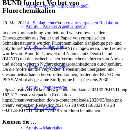
BUND fordert Verbot von
Archiv – creativ verpacken aktuell
Fluorchemikalien
28. Mai 2021
/
in
Schlaglichter
/
von
creativ verpacken Redaktion
Archiv – Aus der Agentur-Szene
In einer Untersuchung von fett- und wasserabweisendem
Einweggeschirr aus Papier und Pappe von europäischen
Schnellrestaurants wurden Fluorchemikalien (langlebige per- und
Archiv – Schlaglichter
polyfluorierte Alkylsubstanzen PFAS) nachgewiesen. Die Testreihe
wurde vom Bund für Umwelt und Naturschutz Deutschland
(BUND) mit den tschechischen Verbraucherschützern von Arnika
und sieben weiteren Nichtregierungsorganisationen durchgeführt.
Archiv – Ausgezeichnet
Da die Stoffe auf die verpackten Lebensmittel übergehen und
Gesundheitsschäden hervorrufen können, fordert der BUND ein
PFAS-Verbot als gesamte Stoffgruppe bis spätestens 2030.
Archiv – Wettbewerbe
https://creativverpacken.de/wp-content/uploads/2021/05/BUND.png
162
312
creativ verpacken Redaktion
https://creativverpacken.de/wp-content/uploads/2020/03/logo.png
creativ verpacken Redaktion
2021-05-28 09:01:58
2021-05-28
Archiv – Lesetipp
09:01:58
BUND fordert Verbot von Fluorchemikalien
Kennen Sie …
Archiv – Materialien