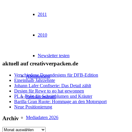
2011
2010
Newsletter testen
aktuell auf creativverpacken.de
Verschiedene Dosendesigns für DFB-Edition
Abonnement
Eineinhalb Jahrzehnte
Johann Lafer Confiserie: Das Detail zählt
Design für Rewe to go hat gewonnen
PLA-Folie für Schnittblumen und Kräuter
Redaktionsteam
Barilla Gran Ruote: Hommage an den Motorsport
Neue Positionierung
Mediadaten 2026
Archiv
Archiv