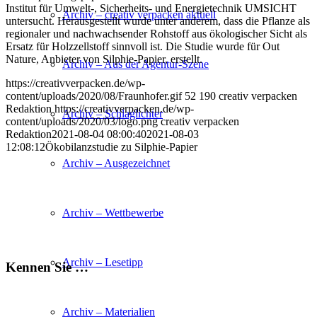
Institut für Umwelt-, Sicherheits- und Energietechnik UMSICHT
Archiv – creativ verpacken aktuell
untersucht. Herausgestellt wurde unter anderem, dass die Pflanze als
regionaler und nachwachsender Rohstoff aus ökologischer Sicht als
Ersatz für Holzzellstoff sinnvoll ist. Die Studie wurde für Out
Nature, Anbieter von Silphie-Papier, erstellt.
Archiv – Aus der Agentur-Szene
https://creativverpacken.de/wp-
content/uploads/2020/08/Fraunhofer.gif
52
190
creativ verpacken
Redaktion
https://creativverpacken.de/wp-
Archiv – Schlaglichter
content/uploads/2020/03/logo.png
creativ verpacken
Redaktion
2021-08-04 08:00:40
2021-08-03
12:08:12
Ökobilanzstudie zu Silphie-Papier
Archiv – Ausgezeichnet
Archiv – Wettbewerbe
Archiv – Lesetipp
Kennen Sie …
Archiv – Materialien