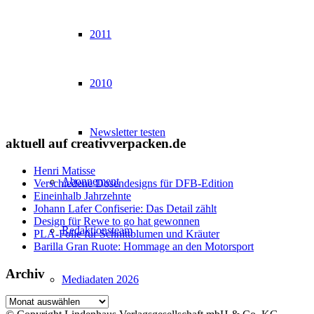
2011
2010
Newsletter testen
aktuell auf creativverpacken.de
Henri Matisse
Abonnement
Verschiedene Dosendesigns für DFB-Edition
Eineinhalb Jahrzehnte
Johann Lafer Confiserie: Das Detail zählt
Design für Rewe to go hat gewonnen
Redaktionsteam
PLA-Folie für Schnittblumen und Kräuter
Barilla Gran Ruote: Hommage an den Motorsport
Archiv
Mediadaten 2026
Archiv