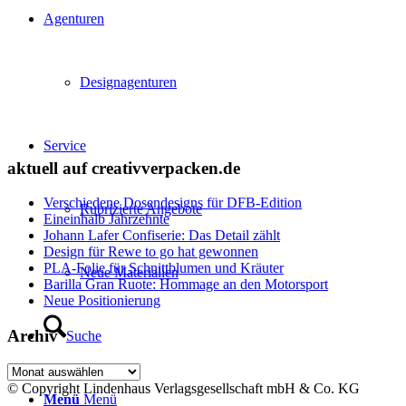
Agenturen
Designagenturen
Service
aktuell auf creativverpacken.de
Verschiedene Dosendesigns für DFB-Edition
Rubrizierte Angebote
Eineinhalb Jahrzehnte
Johann Lafer Confiserie: Das Detail zählt
Design für Rewe to go hat gewonnen
PLA-Folie für Schnittblumen und Kräuter
Neue Materialien
Barilla Gran Ruote: Hommage an den Motorsport
Neue Positionierung
Archiv
Suche
Archiv
© Copyright Lindenhaus Verlagsgesellschaft mbH & Co. KG
Menü
Menü