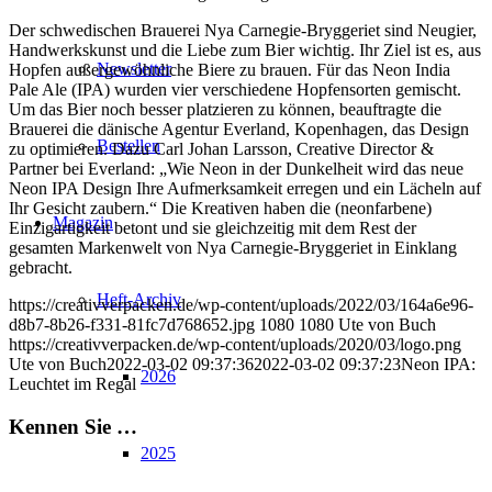
Der schwedischen Brauerei Nya Carnegie-Bryggeriet sind Neugier,
Handwerkskunst und die Liebe zum Bier wichtig. Ihr Ziel ist es, aus
Newsletter
Hopfen außergewöhnliche Biere zu brauen. Für das Neon India
Pale Ale (IPA) wurden vier verschiedene Hopfensorten gemischt.
Um das Bier noch besser platzieren zu können, beauftragte die
Brauerei die dänische Agentur Everland, Kopenhagen, das Design
Bestellen
zu optimieren. Dazu Carl Johan Larsson, Creative Director &
Partner bei Everland: „Wie Neon in der Dunkelheit wird das neue
Neon IPA Design Ihre Aufmerksamkeit erregen und ein Lächeln auf
Ihr Gesicht zaubern.“ Die Kreativen haben die (neonfarbene)
Magazin
Einzigartigkeit betont und sie gleichzeitig mit dem Rest der
gesamten Markenwelt von Nya Carnegie-Bryggeriet in Einklang
gebracht.
Heft-Archiv
https://creativverpacken.de/wp-content/uploads/2022/03/164a6e96-
d8b7-8b26-f331-81fc7d768652.jpg
1080
1080
Ute von Buch
https://creativverpacken.de/wp-content/uploads/2020/03/logo.png
Ute von Buch
2022-03-02 09:37:36
2022-03-02 09:37:23
Neon IPA:
2026
Leuchtet im Regal
Kennen Sie …
2025