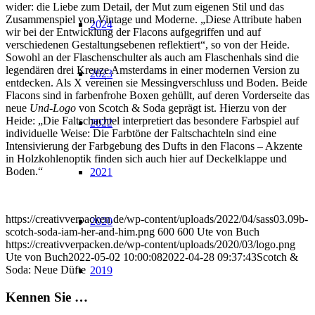
wider: die Liebe zum Detail, der Mut zum eigenen Stil und das
Zusammenspiel von Vintage und Moderne. „Diese Attribute haben
2024
wir bei der Entwicklung der Flacons aufgegriffen und auf
verschiedenen Gestaltungsebenen reflektiert“, so von der Heide.
Sowohl an der Flaschenschulter als auch am Flaschenhals sind die
legendären drei Kreuze Amsterdams in einer modernen Version zu
2023
entdecken. Als X vereinen sie Messingverschluss und Boden. Beide
Flacons sind in farbenfrohe Boxen gehüllt, auf deren Vorderseite das
neue
Und-Logo
von Scotch & Soda geprägt ist. Hierzu von der
Heide: „Die Faltschachtel interpretiert das besondere Farbspiel auf
2022
individuelle Weise: Die Farbtöne der Faltschachteln sind eine
Intensivierung der Farbgebung des Dufts in den Flacons – Akzente
in Holzkohlenoptik finden sich auch hier auf Deckelklappe und
Boden.“
2021
https://creativverpacken.de/wp-content/uploads/2022/04/sass03.09b-
2020
scotch-soda-iam-her-and-him.png
600
600
Ute von Buch
https://creativverpacken.de/wp-content/uploads/2020/03/logo.png
Ute von Buch
2022-05-02 10:00:08
2022-04-28 09:37:43
Scotch &
Soda: Neue Düfte
2019
Kennen Sie …