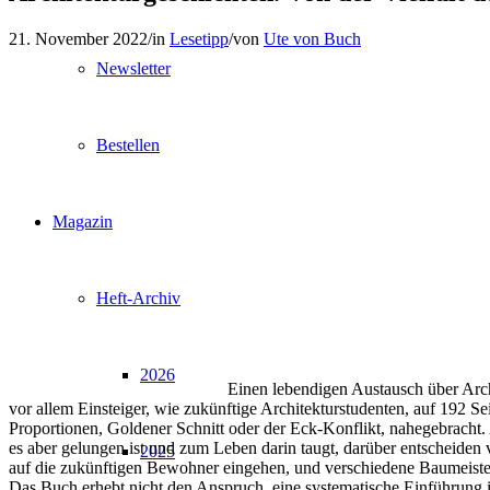
21. November 2022
/
in
Lesetipp
/
von
Ute von Buch
Newsletter
Bestellen
Magazin
Heft-Archiv
2026
Einen lebendigen Austausch über Arch
vor allem Einsteiger, wie zukünftige Architekturstudenten, auf 192 
Proportionen, Goldener Schnitt oder der Eck-Konflikt, nahegebracht.
es aber gelungen ist und zum Leben darin taugt, darüber entscheiden
2025
auf die zukünftigen Bewohner eingehen, und verschiedene Baumeister
Das Buch erhebt nicht den Anspruch, eine systematische Einführung 