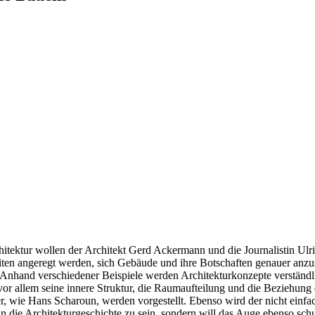
itektur wollen der Architekt Gerd Ackermann und die Journalistin Ulrik
Seiten angeregt werden, sich Gebäude und ihre Botschaften genauer anz
 Anhand verschiedener Beispiele werden Architekturkonzepte verständli
 vor allem seine innere Struktur, die Raumaufteilung und die Beziehu
, wie Hans Scharoun, werden vorgestellt. Ebenso wird der nicht einfa
in die Architekturgeschichte zu sein, sondern will das Auge ebenso sc