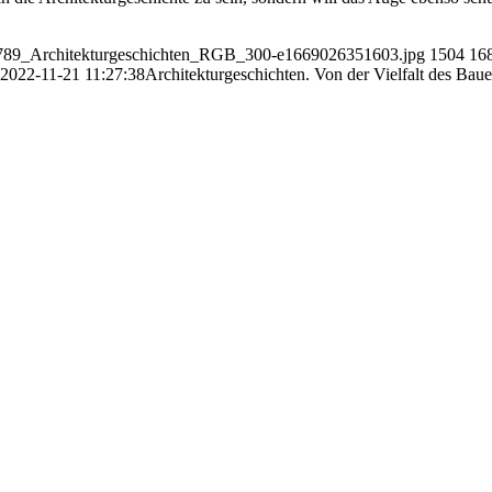
863789_Architekturgeschichten_RGB_300-e1669026351603.jpg
1504
16
2022-11-21 11:27:38
Architekturgeschichten. Von der Vielfalt des Bau