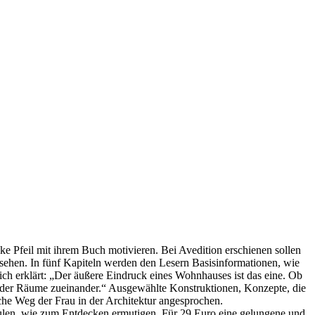
e Pfeil mit ihrem Buch motivieren. Bei Avedition erschienen sollen
usehen. In fünf Kapiteln werden den Lesern Basisinformationen, wie
ch erklärt: „Der äußere Eindruck eines Wohnhauses ist das eine. Ob
ng der Räume zueinander.“ Ausgewählte Konstruktionen, Konzepte, die
che Weg der Frau in der Architektur angesprochen.
hulen, wie zum Entdecken ermutigen. Für 29 Euro eine gelungene und