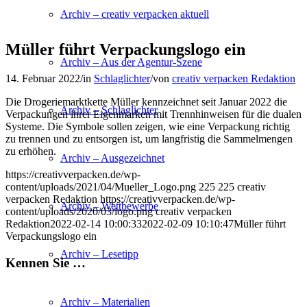
Archiv – creativ verpacken aktuell
Müller führt Verpackungslogo ein
Archiv – Aus der Agentur-Szene
14. Februar 2022
/
in
Schlaglichter
/
von
creativ verpacken Redaktion
Die Drogeriemarktkette Müller kennzeichnet seit Januar 2022 die
Archiv – Schlaglichter
Verpackungen ihrer Eigenmarken mit Trennhinweisen für die dualen
Systeme. Die Symbole sollen zeigen, wie eine Verpackung richtig
zu trennen und zu entsorgen ist, um langfristig die Sammelmengen
zu erhöhen.
Archiv – Ausgezeichnet
https://creativverpacken.de/wp-
content/uploads/2021/04/Mueller_Logo.png
225
225
creativ
verpacken Redaktion
https://creativverpacken.de/wp-
Archiv – Wettbewerbe
content/uploads/2020/03/logo.png
creativ verpacken
Redaktion
2022-02-14 10:00:33
2022-02-09 10:10:47
Müller führt
Verpackungslogo ein
Archiv – Lesetipp
Kennen Sie …
Archiv – Materialien