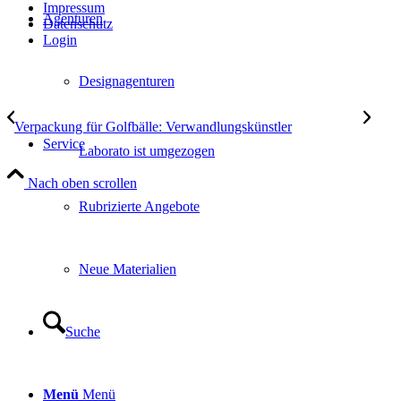
Impressum
Agenturen
Datenschutz
Login
Designagenturen
Verpackung für Golfbälle: Verwandlungskünstler
Service
Laborato ist umgezogen
Nach oben scrollen
Rubrizierte Angebote
Neue Materialien
Suche
Menü
Menü