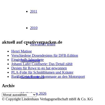
2011
2010
aktuell auf creativverpacken.de
Newsletter testen
Henri Matisse
Verschiedene Dosendesigns für DFB-Edition
Eineinhalb Jahrzehnte
Abonnement
Johann Lafer Confiserie: Das Detail zählt
Design für Rewe to go hat gewonnen
PLA-Folie für Schnittblumen und Kräuter
Barilla Gran Ruote: Hommage an den Motorsport
Redaktionsteam
Archiv
Mediadaten 2026
Archiv
© Copyright Lindenhaus Verlagsgesellschaft mbH & Co. KG