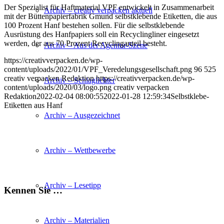
Der Spezialist für Haftmaterial VPF entwickelt in Zusammenarbeit
Archiv – creativ verpacken aktuell
mit der Büttenpapierfabrik Gmund selbstklebende Etiketten, die aus
100 Prozent Hanf bestehen sollen. Für die selbstklebende
Ausrüstung des Hanfpapiers soll ein Recyclingliner eingesetzt
werden, der aus 70 Prozent Recyclinganteil besteht.
Archiv – Aus der Agentur-Szene
https://creativverpacken.de/wp-
content/uploads/2022/01/VPF_Veredelungsgesellschaft.png
96
525
creativ verpacken Redaktion
https://creativverpacken.de/wp-
Archiv – Schlaglichter
content/uploads/2020/03/logo.png
creativ verpacken
Redaktion
2022-02-04 08:00:55
2022-01-28 12:59:34
Selbstklebe-
Etiketten aus Hanf
Archiv – Ausgezeichnet
Archiv – Wettbewerbe
Archiv – Lesetipp
Kennen Sie …
Archiv – Materialien