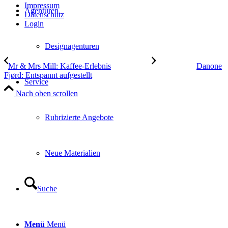
Impressum
Agenturen
Datenschutz
Login
Designagenturen
Mr & Mrs Mill: Kaffee-Erlebnis
Danone
Fjørd: Entspannt aufgestellt
Service
Nach oben scrollen
Rubrizierte Angebote
Neue Materialien
Suche
Menü
Menü