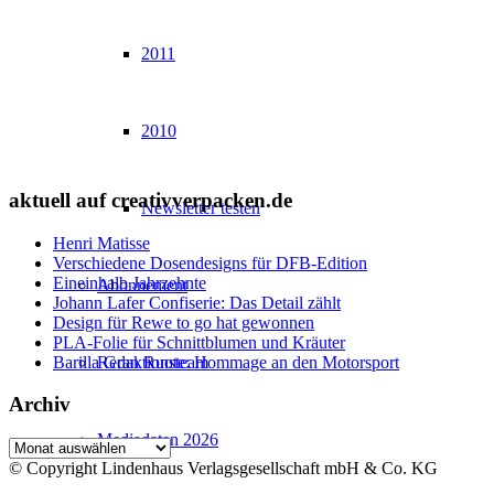
2011
2010
aktuell auf creativverpacken.de
Newsletter testen
Henri Matisse
Verschiedene Dosendesigns für DFB-Edition
Eineinhalb Jahrzehnte
Abonnement
Johann Lafer Confiserie: Das Detail zählt
Design für Rewe to go hat gewonnen
PLA-Folie für Schnittblumen und Kräuter
Barilla Gran Ruote: Hommage an den Motorsport
Redaktionsteam
Archiv
Mediadaten 2026
Archiv
© Copyright Lindenhaus Verlagsgesellschaft mbH & Co. KG