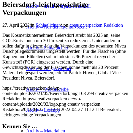
Beiersdorf: leichtgewichtige
Archiv – creativ verpacken aktuell
Verpackungen
27. April 2022
/
in
Schlaglichter
/
von
creativ verpacken Redaktion
Archiv – Aus der Agentur-Szene
Das Kosmetikunternehmen Beiersdorf strebt bis 2025 an, seine
CO2-Emissionen um 30 Prozent zu reduzieren. Unter anderem
sollen dafür in diesem Jahr die Verpackungen des gesamten Nivea
Archiv – Schlaglichter
Duschpflegesortiments umgestellt werden. Für die Flaschen (ohne
Kappen und Etiketten) soll mindestens 96 Prozent recycelter
Kunststoff (PCR) eingesetzt werden. Durch eine
Gewichtsreduzierung der Flaschen könne mehr als 20 Prozent
Archiv – Ausgezeichnet
Material eingespart werden, erklärt Patrick Hoven, Global Vice
President Nivea, Beiersdorf.
https://creativverpacken.de/wp-
Archiv – Wettbewerbe
content/uploads/2021/05/Beiersdorf.png
168
299
creativ verpacken
Redaktion
https://creativverpacken.de/wp-
content/uploads/2020/03/logo.png
creativ verpacken
Redaktion
2022-04-27 11:12:11
2022-04-27 11:12:11
Beiersdorf:
Archiv – Lesetipp
leichtgewichtige Verpackungen
Kennen Sie …
Archiv – Materialien