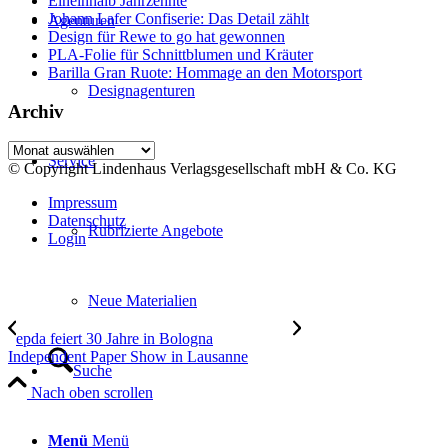
Eineinhalb Jahrzehnte
Johann Lafer Confiserie: Das Detail zählt
Agenturen
Design für Rewe to go hat gewonnen
PLA-Folie für Schnittblumen und Kräuter
Barilla Gran Ruote: Hommage an den Motorsport
Designagenturen
Archiv
Archiv
Service
© Copyright Lindenhaus Verlagsgesellschaft mbH & Co. KG
Impressum
Datenschutz
Rubrizierte Angebote
Login
Neue Materialien
epda feiert 30 Jahre in Bologna
Independent Paper Show in Lausanne
Suche
Nach oben scrollen
Menü
Menü