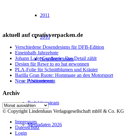
2011
aktuell auf creativverpacken.de
2010
Verschiedene Dosendesigns für DFB-Edition
Eineinhalb Jahrzehnte
Johann Lafer Confiserie: Das Detail zählt
Newsletter testen
Design für Rewe to go hat gewonnen
PLA-Folie für Schnittblumen und Kräuter
Barilla Gran Ruote: Hommage an den Motorsport
Abonnement
Neue Positionierung
Archiv
Redaktionsteam
Archiv
© Copyright Lindenhaus Verlagsgesellschaft mbH & Co. KG
Impressum
Mediadaten 2026
Datenschutz
Login