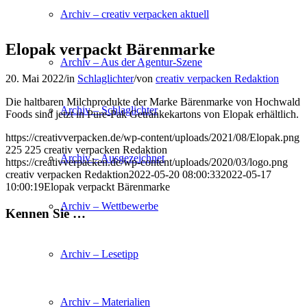
Archiv – creativ verpacken aktuell
Elopak verpackt Bärenmarke
Archiv – Aus der Agentur-Szene
20. Mai 2022
/
in
Schlaglichter
/
von
creativ verpacken Redaktion
Die haltbaren Milchprodukte der Marke Bärenmarke von Hochwald
Archiv – Schlaglichter
Foods sind jetzt in Pure-Pak Getränkekartons von Elopak erhältlich.
https://creativverpacken.de/wp-content/uploads/2021/08/Elopak.png
225
225
creativ verpacken Redaktion
Archiv – Ausgezeichnet
https://creativverpacken.de/wp-content/uploads/2020/03/logo.png
creativ verpacken Redaktion
2022-05-20 08:00:33
2022-05-17
10:00:19
Elopak verpackt Bärenmarke
Archiv – Wettbewerbe
Kennen Sie …
Archiv – Lesetipp
Archiv – Materialien