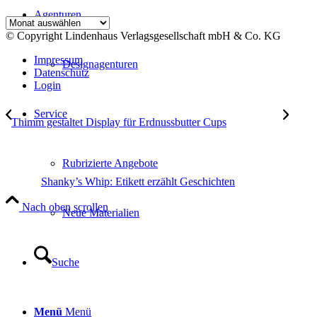
Agenturen
Archiv
© Copyright Lindenhaus Verlagsgesellschaft mbH & Co. KG
Impressum
Designagenturen
Datenschutz
Login
Service
Thimm gestaltet Display für Erdnussbutter Cups
Rubrizierte Angebote
Shanky’s Whip: Etikett erzählt Geschichten
Nach oben scrollen
Neue Materialien
Suche
Menü
Menü