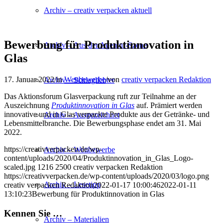
Archiv – creativ verpacken aktuell
Bewerbung für Produktinnovation in
Archiv – Aus der Agentur-Szene
Glas
17. Januar 2022
/
in
Wettbewerbe
/
von
creativ verpacken Redaktion
Archiv – Schlaglichter
Das Aktionsforum Glasverpackung ruft zur Teilnahme an der
Auszeichnung
Produktinnovation in Glas
auf. Prämiert werden
innovative und in Glas verpackte Produkte aus der Getränke- und
Archiv – Ausgezeichnet
Lebensmittelbranche. Die Bewerbungsphase endet am 31. Mai
2022.
https://creativverpacken.de/wp-
Archiv – Wettbewerbe
content/uploads/2020/04/Produktinnovation_in_Glas_Logo-
scaled.jpg
1216
2500
creativ verpacken Redaktion
https://creativverpacken.de/wp-content/uploads/2020/03/logo.png
Archiv – Lesetipp
creativ verpacken Redaktion
2022-01-17 10:00:46
2022-01-11
13:10:23
Bewerbung für Produktinnovation in Glas
Kennen Sie …
Archiv – Materialien