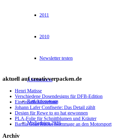
2011
2010
Newsletter testen
aktuell auf creativverpacken.de
Abonnement
Henri Matisse
Verschiedene Dosendesigns für DFB-Edition
Redaktionsteam
Eineinhalb Jahrzehnte
Johann Lafer Confiserie: Das Detail zählt
Design für Rewe to go hat gewonnen
PLA-Folie für Schnittblumen und Kräuter
Mediadaten 2026
Barilla Gran Ruote: Hommage an den Motorsport
Archiv